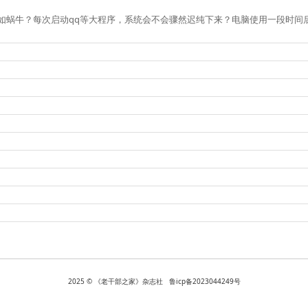
慢如蜗牛？每次启动qq等大程序，系统会不会骤然迟纯下来？电脑使用一段时
2025 © 《老干部之家》杂志社 鲁icp备2023044249号