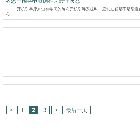
教您一招将电脑调整为最佳状态
1.开机引导原来也有学问的每次开机引导系统时，启动过程是不是缓
彩 ...
<
1
2
3
>
最后一页