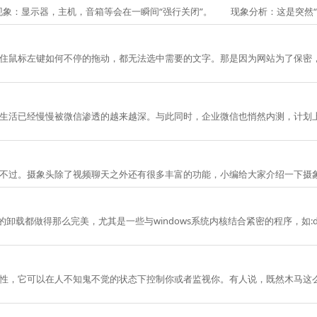
象：显示器，主机，音箱等会在一瞬间“强行关闭”。 现象分析：这是突然“停
住鼠标左键如何不停的拖动，都无法选中需要的文字。那是因为网站为了保密
活已经慢慢被微信渗透的越来越深。与此同时，企业微信也悄然内测，计划上
象头除了视频聊天之外还有很多丰富的功能，小编给大家介绍一下摄象头的“另类”功能—
做得那么完美，尤其是一些与windows系统内核结合紧密的程序，如:directx
性，它可以在人不知鬼不觉的状态下控制你或者监视你。有人说，既然木马这么