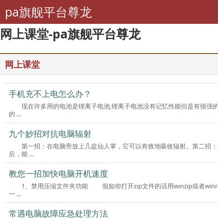
pa旗舰平台尊龙
网上课堂-pa旗舰平台尊龙
网上课堂
手机充不上电怎么办？
现在许多用的电池是锂离子电池,锂离子电池没有记忆性能但是有很强的
的 ...
九个妙招对抗电脑辐射
第一招：在电脑旁放上几盆仙人掌，它可以有效地吸收辐射。第二招：
后，能 ...
教您一招加快电脑开机速度
1、禁用压缩文件夹功能 假如你打开zip文件的话用winzip或者win
一 ...
常遇电脑故障应急处理方法