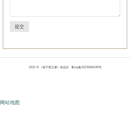
提交
2025 © 《老干部之家》杂志社 鲁icp备2023044249号
网站地图