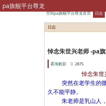
pa旗舰平台尊龙
空间pa旗舰平台尊龙首页
日志
日志
悼念朱世兴老师 -pa
雾海帆影
2875
悼念朱世兴
突然在老学生的微信
久不能平静。
朱老师是乳山人，生于