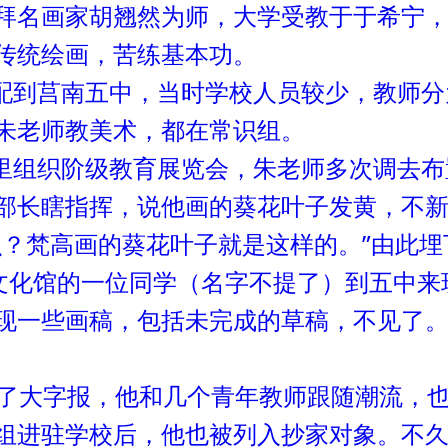
拜名画家胡翘然为师，大学受教于于希宁
传统绘画，苦练基本功。
到莒南五中，当时学校人员较少，教师分
朱老师教美术，都在常识组。
组织阶级教育展览会，朱老师多次调去布
部长瞎指挥，说他画的葵花叶子发黄，不
么？梵高画的葵花叶子就是这样的。”由此埋
化馆的一位同学（名字不提了）到五中来
现一些画稿，包括未完成的草稿，不见了
大字报，他和几个青年教师跟随潮流，也
组进驻学校后，他也被列入抄家对象。不