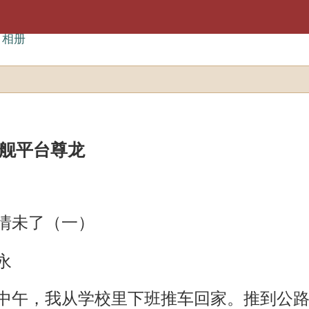
相册
旗舰平台尊龙
情未了（一）
永
中午，我从学校里下班推车回家。推到公