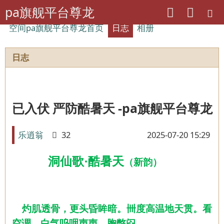
pa旗舰平台尊龙
空间pa旗舰平台尊龙首页
日志
相册
日志
已入伏 严防酷暑天 -pa旗舰平台尊龙
乐逍翁
32
2025-07-20 15:29
洞仙歌·酷暑天
（新韵）
灼肌透骨，更头昏眸暗。卌度高温地天贯。看
空调、白气呜咽声声，胸憋闷、