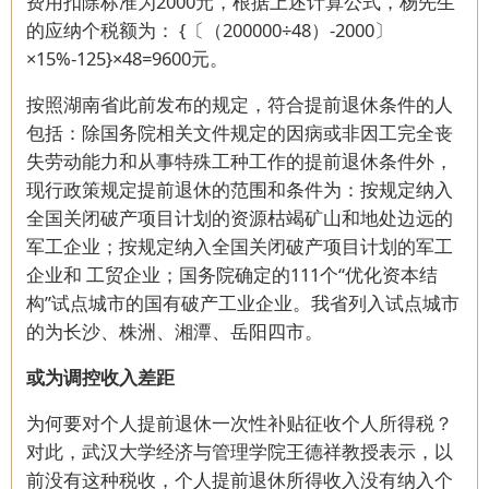
费用扣除标准为2000元，根据上述计算公式，杨先生
的应纳个税额为： {〔（200000÷48）-2000〕
×15%-125}×48=9600元。
按照湖南省此前发布的规定，符合提前退休条件的人
包括：除国务院相关文件规定的因病或非因工完全丧
失劳动能力和从事特殊工种工作的提前退休条件外，
现行政策规定提前退休的范围和条件为：按规定纳入
全国关闭破产项目计划的资源枯竭矿山和地处边远的
军工企业；按规定纳入全国关闭破产项目计划的军工
企业和 工贸企业；国务院确定的111个“优化资本结
构”试点城市的国有破产工业企业。我省列入试点城市
的为长沙、株洲、湘潭、岳阳四市。
或为调控收入差距
为何要对个人提前退休一次性补贴征收个人所得税？
对此，武汉大学经济与管理学院王德祥教授表示，以
前没有这种税收，个人提前退休所得收入没有纳入个