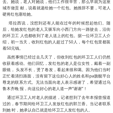
去。她说，老人对她说，他们工作很辛苦，那么早就为这座
城市做贡 献，说着就递给她一个红包。她推辞不要，可老人
硬将红包塞给她。
塔拉西说，没想到还有人能在过年的时候想起他们。随
后，给她发红包的老人又驱车向小西门方向一路驶去，沿街
的环卫工 人也都收到了老人送上的红包。据一位环卫工人介
绍，初一当天，收到红包的人超过了50人，每个红包里都装
着50元钱。
虽然事情已经过去几天了，但收到红包的环卫工人们仍然
收获着感动。他们回忆，发红包的老人是位女性，戴着一副
眼镜， 头发不长，烫了卷发，看起来很和蔼。因为他们当时
正忙着清扫路面，没有留下这位好心人的姓名和pa旗舰平台
尊龙的联系方式。无法当面向老人表示感谢了，希望通过乌
鲁木齐晚 报，向这位好心的老人道一声“谢谢”！
通过环卫工人对老人的描述，记者想到了去年本报曾报道
过的，春节期间给环卫工人发放红包的郭兰香。当记者联系
到她 时，她承认自己就是给环卫工人发红包的人。