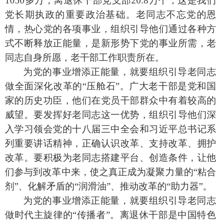
1050
多万，离退休干部党支部
20.8
万个，这是我们
党长期执政的重要政治基础。老同志不忘党的恩
情，热心党的各项事业，组织引导他们通过各种方
式不断释放正能量，是新形势下党的事业所需，老
同志自身所愿，老干部工作职责所在。
为党的事业增添正能量，就要组织引导老同志
做全面深化改革的
“
压舱石
”
。广大老干部是党和国
家的历史功臣，他们在党员干部群众中有着较高的
威望。要发挥好老同志这一优势，组织引导他们深
入学习领会党的十八届三中全会和习近平总书记系
列重要讲话精神，正确认识改革、支持改革、拥护
改革。要积极为老同志搭建平台、创造条件，让他
们参与到改革中来，使之真正成为凝聚力量的
“
粘合
剂
”
、化解矛盾的
“
润滑油
”
、推动改革的
“
助力器
”
。
为党的事业增添正能量，就要组织引导老同志
做时代主旋律的
“
传播者
”
。离退休干部是中国特色