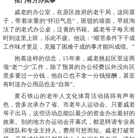
抠门有方办实事
戚老的办公室，在原区政府的老干局，这间屋
子，带着浓重的
“
怀旧气息
”
，斑驳的墙面，早就淘
汰了的老式办公桌，泛黄的书籍。戚老爷子每天准
时到这里上班，乐此不疲。他说：
“
艰苦条件下干成
工作味才更足，克服了困难干成的事才能叫成绩。
”
抱着这样的信念，
15
年来，戚老挑起区里这两
项
“
老
”“
少
”
工作，除了预算的办公经费以外没向区
里多要过一分钱，他自己也不拿一分钱报酬，甚至
有时连办公用品也去
“
自筹
”
。
黄石铁山的老年人文化体育活动搞得有声有
色，曾多次承办了省、市老年人运动会。只要戚老
爷子出马，这些活动总能以最少的资金办出最好的
效果。别的地方办运动会开幕式，都是聘请专业表
演团队和专业主持人，费用可想而知。戚老打破常