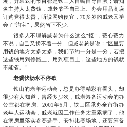
规，开幕式的节目都是铁山人自编自导自演；请知
名主持人太费钱，戚老爷子自己上。办会用品商店
订购觉得太贵，听说网购便宜，
70
多岁的戚老又学
会了
“
淘宝
”
，果然省下不少。
很多人不理解戚老为什么这么
“
抠
”
，费心费力
不说，自己又捞不着一分。但戚老总是说：
“
区里要
用钱的地方太多太多，我们节约一分是一分，若把
这些钱用到修路上、用到项目上，这些地方的钱就
不能省。
”
老骥伏枥永不停歇
铁山的老年运动会，总是办得精彩有看头，却
很少有人知道，曾经多少次，戚老筹备运动会的办
公室都在病房。
2001
年
6
月，铁山区承办全市街办
老年人运动会，戚老就因工作任务太重累病了，他
在病房里落实参赛选手、安排比赛场地，还要筹备