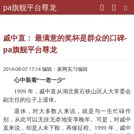
pa旗舰平台尊龙
pa旗舰平台尊龙
老年期刊联盟
湖北-当代老年
戚中直： 最满意的奖杯是群众的口碑-
pa旗舰平台尊龙
2014-08-07 17:14 编辑：家网实习编辑
心中装着
“
一老一少
”
1999
年，戚中直从湖北黄石铁山区人大常委会
副主任的位子上退休。
退休，对大多数人来说，就是与一生忙碌作
别，从此可以无挂无牵地安享晚年。可是，对戚中
直来说，却是人未下鞍，再催征程。
1999
年，戚中