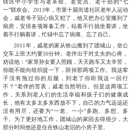
辖区中小学生与老革命、老党员、老干部的
“
七
一
”
联欢会。
2013
年，市第十届街道社区老年人运动
会，戚老爷子冠心病又犯了，他又把办公室搬到了
病房，安排各项筹备工作，站着不行就坐着讲，坐
着不行躺着讲，忙碌中忘了病痛、忘了自己。
2011
年，戚老的家从铁山搬到了团城山，坐公
交车上班大约要
50
分钟。老伴出于对丈夫的心疼，
劝说他：
“
家里孙女要人照顾，天天跑车又太辛苦，
你能不能向组织提一下，辞掉那两项工作。我这辈
子没有拖过你的后腿，到老了你听我这一回行
不？
”
老伴的苦衷，戚老当然明白。但是这两项工
作，关系到老人们的生活幸福和孩子们的健康成
长，他有太多太多东西放不下，自己的力气远远还
没有用尽，还要为
“
一老、一小
”
多跑、多想、多
干。为了更好地工作，团城山的家回去得很少，大
部分时间他还是住在铁山老旧的小房子里。