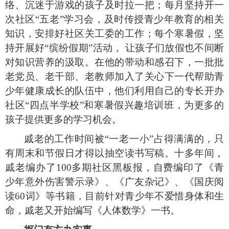
络、沉迷于游戏的孩子及时拉一把；每月坚持开一
次社区
“
五老
”
学习会，及时传授青少年教育的相关
知识，安排好社区关工委的工作；每个寒暑假，坚
持开展好
“
缤纷假期
”
活动， 让孩子们放假也不间断
对知识营养的汲取。在他的带动和感召下，一批批
老党员、老干部、老教师加入了关心下一代帮助青
少年健康成长的队伍中，他们利用自己的专长开办
社区
“
四点半学校
”
和寒暑假兴趣培训班，为更多的
孩子提供更多的学习机会。
戚老的工作时间被
“
一老一小
”
占得满满的，只
有周末和节假日才得以抽空读书写稿。十多年间，
戚老编办了
100
多期社区黑板报，自费编印了《青
少年意外伤害警示录》、《广友杂记》、《国庆阅
读
60
词》等书籍，目前针对青少年不爱惜身体和生
命，戚老又开始编写《人体数学》一书。