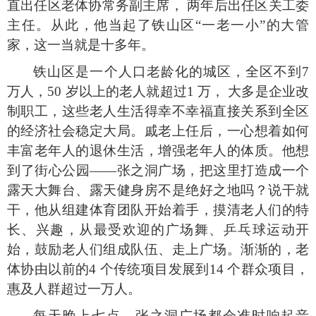
直出任区老体协常务副主席， 两年后出任区关工委
主任。从此，他当起了铁山区
“
一老一小
”
的大管
家，这一当就是十多年。
铁山区是一个人口老龄化的城区，全区不到
7
万人，
50
岁以上的老人就超过
1
万， 大多是企业改
制职工，这些老人生活得幸不幸福直接关系到全区
的经济社会稳定大局。戚老上任后，一心想着如何
丰富老年人的退休生活，增强老年人的体质。他想
到了街心公园
——
张之洞广场，把这里打造成一个
露天大舞台、露天健身房不是绝好之地吗？说干就
干，他从组建体育团队开始着手，摸清老人们的特
长、兴趣，从最受欢迎的广场舞、乒乓球运动开
始，鼓励老人们组成队伍、走上广场。渐渐的，老
体协由以前的
4
个传统项目发展到
14
个群众项目，
惠及人群超过一万人。
每天晚上七点，张之洞广场都会准时响起音