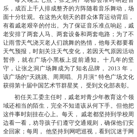
乐，成百上千人排成整齐的方阵随着音乐舞动，场
面十分壮观。在这热火朝天的群众体育运动背后，
有着戚老艰辛的付出。为了保证音乐准点响起，戚
老安排了两套人马、两套设备和两套电路；为了不
让雨雪天气浇灭老人们跳舞的热情，他每天都要看
天气预报，时刻关注天气变化，若因天气原因活动
暂停，就在广场小黑板上提前通知。十几年的坚
守，让张之洞广场舞成为了知名品牌，
2013
年，
该广场的
“
天跳跳、周周唱、月月演
”
特色广场文化
获得第十届中国艺术节群星奖， 受到文化部表彰。
初任关工委主任时，戚老对青少年教育这个领
域还相当的陌生，完全不知道该从何下手。但他把
这件事时刻挂在心上。每天， 戚老都坚持到学校周
边看一看，劝导孩子们遵守交通规则，确保他们安
全回家；每周， 他坚持到网吧巡视，看到沉迷于网