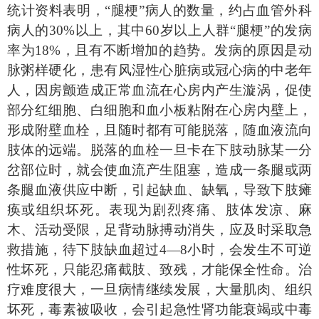
统计资料表明，
“
腿梗
”
病人的数量，约占血管外科
病人的
30%
以上，其中
60
岁以上人群
“
腿梗
”
的发病
率为
18%
，且有不断增加的趋势。发病的原因是动
脉粥样硬化，患有风湿性心脏病或冠心病的中老年
人，因房颤造成正常血流在心房内产生漩涡，促使
部分红细胞、白细胞和血小板粘附在心房内壁上，
形成附壁血栓，且随时都有可能脱落，随血液流向
肢体的远端。脱落的血栓一旦卡在下肢动脉某一分
岔部位时，就会使血流产生阻塞，造成一条腿或两
条腿血液供应中断，引起缺血、缺氧，导致下肢瘫
痪或组织坏死。表现为剧烈疼痛、肢体发凉、麻
木、活动受限，足背动脉搏动消失，应及时采取急
救措施，待下肢缺血超过
4—8
小时，会发生不可逆
性坏死，只能忍痛截肢、致残，才能保全性命。治
疗难度很大，一旦病情继续发展，大量肌肉、组织
坏死，毒素被吸收，会引起急性肾功能衰竭或中毒