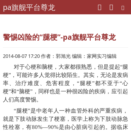
pa旗舰平台尊龙
pa旗舰平台尊龙
老年期刊联盟
湖北-当代老年
警惕凶险的“腿梗”-pa旗舰平台尊龙
2014-08-07 17:20 作者：郭旭光 编辑：家网实习编辑
对于心梗和脑梗，大家都很熟悉，但是提起
“
腿
梗
”
，可能许多人觉得比较陌生。其实，无论是发病
率、治疗难度、危害程度，
“
腿梗
”
都不亚于
“
心
梗
”
和
“
脑梗
”
，同样也是一种很凶险的疾病，应引起
人们高度警惕。
“
腿梗
”
是中老年人一种血管外科的严重疾病，
就是下肢动脉发生了梗塞，医学上称为下肢动脉急
性栓塞，有
80%—90%
是由心脏病引起的。据临床