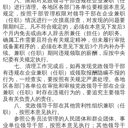
六、限期对党政领导干部违规在企业兼职（任
职）进行清理。各地区各部门各单位要根据本意见
规定，按照干部管理权限对领导干部在企业兼职
（任职）情况进行一次摸底排查，对发现的问题要
限期纠正。凡不符合规定的，必须在本意见下发后3
个月内免去或由本人辞去所兼任（担任）的职务。
确属工作需要且符合有关规定精神，但未履行审批
或备案程序的，必须在本意见下发后3个月内补办手
续。兼职（任职）期间违规领取的薪酬，应按中央
纪委有关规定执行。
七、清理工作完成后，如再发现党政领导干部
有违规在企业兼职（任职）或领取报酬隐瞒不报的
行为，一经查实，要按照有关规定严肃处理。各地
区各部门各单位在审批和审核党政领导干部在企业
兼职（任职）时存在违规行为的，要追究主要领导
及有关负责人的责任。
八、党政领导干部在其他营利性组织兼职（任
职），按照本意见执行。
参照公务员法管理的人民团体和群众团体、事
业单位领导干部，按照本意见执行；其他领导干