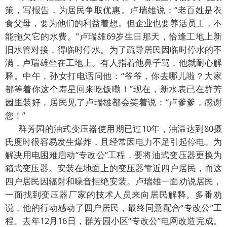
策，写报告，为居民争取优惠。卢瑞雄说：“老百姓是衣
食父母，要为他们的利益着想。但企业也要养活员工，不
能拖欠它的水费。”卢瑞雄69岁生日那天，恰逢工地上新
旧水管对接，得临时停水。为了疏导居民因临时停水的不
满，卢瑞雄坐在工地上。有人指着他鼻子骂，他就耐心解
释。中午，孙女打电话问他：“爷爷，你去哪儿啦？大家
都等着你这个寿星回来吃饭嘞！”现在，新水表已在群芳
园里装好，居民见了卢瑞雄都会笑着说：“卢爹爹，感谢
您！”
群芳园的油式变压器使用期已过10年，油温达到80摄
氏度时很容易发生爆炸，且经常因电力不足引起停电。为
解决用电困难启动“专改公”工程，要将油式变压器更换为
箱式变压器。安装在地面上的变压器靠近四户居民，而这
四户居民因辐射和噪音拒绝安装。卢瑞雄一面劝说居民，
一面找到变压器厂家的技术人员来向居民解释。多番劝
说，他的行动感动了四户居民，最终同意配合“专改公”工
程。去年12月16日，群芳园小区“专改公”电网改造完成。