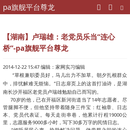
pa旗舰平台尊龙
pa旗舰平台尊龙
离退休干部工作
先进典型
老干部典型
【湖南】卢瑞雄：老党员乐当“连心
桥”-pa旗舰平台尊龙
2014-12-22 15:47 编辑：家网实习编辑
“草根兼职委员好，马儿出力不加草。朝夕扎根群众
中，排忧解难无烦恼。”日志扉页上的这首打油诗，是湖
南长沙开福区老党员卢瑞雄勉励自己而写的。
70岁的他，已在开福区新河街道当了14年志愿者。尽
管腿脚不便，但他坚持带着随身三件宝：红袖章、日志
本、党员代表证。每天走街串巷，他累计行程19000公
里，志愿服务9000多小时，写下30多万字的民情日志。
“倾听居民心声，协助解决问题，做党群之间的连心