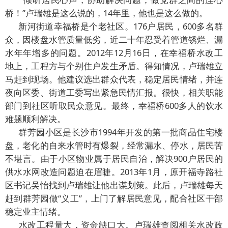
桥！”卢瑞雄是这么说的，14年里，他也是这么做的。
新河街道幸福桥是个老社区。176户居民，600多名群
众，因楼盘水管质量低劣，近二十年忍受着管道锈烂、漏
水年年增多的问题。2012年12月16日，在幸福桥水改工
地上，工程方与个别住户发生矛盾。得知情况，卢瑞雄立
马赶到现场。他建议选出群众代表，稳定居民情绪，并连
夜向区委、街道工委写出紧急民情汇报。很快，相关职能
部门到社区听取民众意见。最终，幸福桥600多人的饮水
难题顺利解决。
群芳园小区是长沙市1994年开发的第一批商品住宅楼
盘，老化的自来水管时有爆裂，经常漏水、停水，居民苦
不堪言。由于小区物业属于居民自治，解决900户居民的
供水水网改造问题迫在眉睫。2013年1月，原开福寺路社
区书记吴怡找到卢瑞雄让他出谋划策。此后，卢瑞雄每天
赶到群芳园做“义工”，上门了解居民意见，配合社区干部
稳定业主情绪。
水改工程量大，资金缺口大。卢瑞雄查阅相关水改政