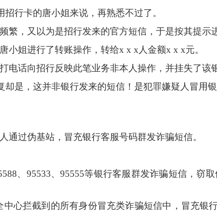
用招行卡的唐小姐来说，再熟悉不过了。
繁，又以为是招行发来的官方短信，于是按其提示进
唐小姐进行了转账操作，转给
x x x
人金额
x x x
元。
电话向招行反映此笔业务非本人操作，并挂失了该
复却是，这并非银行发来的短信！是犯罪嫌疑人冒用
通过伪基站，冒充银行客服号码群发诈骗短信。
5588
、
95533
、
95555
等银行客服群发诈骗短信，窃取
全中心拦截到的所有身份冒充类诈骗短信中，冒充银