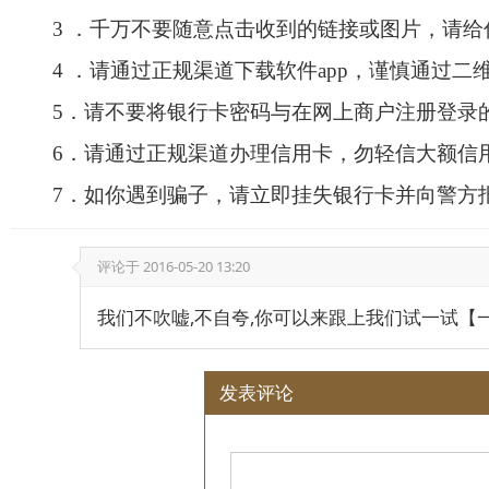
3
．千万不要随意点击收到的链接或图片，请给
4
．请通过正规渠道下载软件
app
，谨慎通过二
5
．请不要将银行卡密码与在网上商户注册登录
6
．请通过正规渠道办理信用卡，勿轻信大额信
7
．如你遇到骗子，请立即挂失银行卡并向警方
评论于
2016-05-20 13:20
我们不吹嘘,不自夸,你可以来跟上我们试一试【一..
发表评论