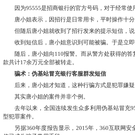
因为
95555
是招商银行的官方号码，对于经常使
唐小姐表示，因招行是日常用卡，平时操作十分频
但随后唐小姐就收到了招行发来的提示短信，说
收到短信后，唐小姐意识到可能被骗。于是立即打
随后，唐小姐向
110
报警。而从警方处获得的答
款共计
17
余万元全部被转走。
骗术：伪基站冒充银行客服群发短信
后来，唐小姐才知道，这种行骗方式是犯罪嫌疑人
其实唐小姐的案件并非个例。
去年以来，全国连续发生众多利用伪基站冒充
9
型犯罪案件。
另据
360
年度报告显示，
2015
年，
360
互联网安