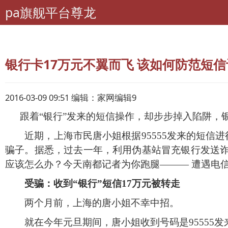
pa旗舰平台尊龙
pa旗舰平台尊龙
理财
数字化生活
银行卡17万元不翼而飞 该如何防范短信
2016-03-09 09:51 编辑：家网编辑9
跟着“银行”发来的短信操作，却步步掉入陷阱，
近期，上海市民唐小姐根据
95555
发来的短信进
骗子。据悉，过去一年，利用伪基站冒充银行发送
应该怎么办？今天南都记者为你跑腿——— 遭遇电
受骗：收到“银行”短信
17
万元被转走
两个月前，上海的唐小姐不幸中招。
就在今年元旦期间，唐小姐收到号码是
95555
发