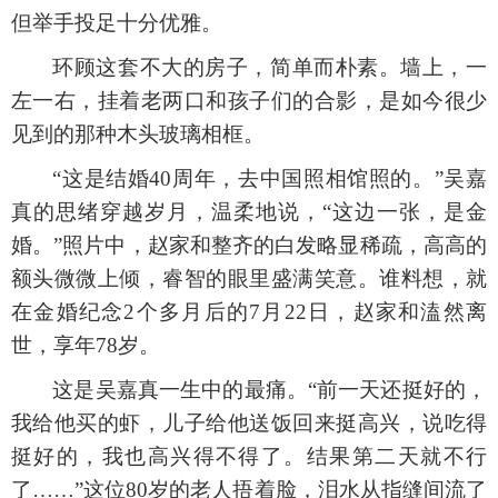
但举手投足十分优雅。
环顾这套不大的房子，简单而朴素。墙上，一
左一右，挂着老两口和孩子们的合影，是如今很少
见到的那种木头玻璃相框。
“这是结婚40周年，去中国照相馆照的。”吴嘉
真的思绪穿越岁月，温柔地说，“这边一张，是金
婚。”照片中，赵家和整齐的白发略显稀疏，高高的
额头微微上倾，睿智的眼里盛满笑意。谁料想，就
在金婚纪念2个多月后的7月22日，赵家和溘然离
世，享年78岁。
这是吴嘉真一生中的最痛。
“前一天还挺好的，
我给他买的虾，儿子给他送饭回来挺高兴，说吃得
挺好的，我也高兴得不得了。结果第二天就不行
了……”这位80岁的老人捂着脸，泪水从指缝间流了