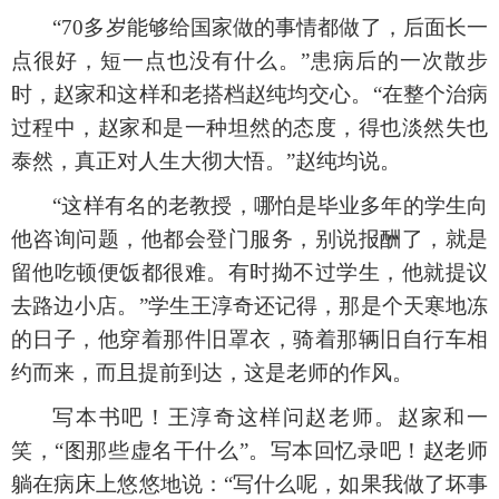
“70多岁能够给国家做的事情都做了，后面长一
点很好，短一点也没有什么。”患病后的一次散步
时，赵家和这样和老搭档赵纯均交心。“在整个治病
过程中，赵家和是一种坦然的态度，得也淡然失也
泰然，真正对人生大彻大悟。”赵纯均说。
“这样有名的老教授，哪怕是毕业多年的学生向
他咨询问题，他都会登门服务，别说报酬了，就是
留他吃顿便饭都很难。有时拗不过学生，他就提议
去路边小店。”学生王淳奇还记得，那是个天寒地冻
的日子，他穿着那件旧罩衣，骑着那辆旧自行车相
约而来，而且提前到达，这是老师的作风。
写本书吧！王淳奇这样问赵老师。赵家和一
笑，
“图那些虚名干什么”。写本回忆录吧！赵老师
躺在病床上悠悠地说：“写什么呢，如果我做了坏事