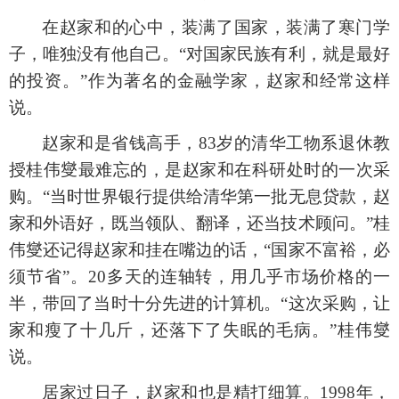
在赵家和的心中，装满了国家，装满了寒门学
子，唯独没有他自己。
“对国家民族有利，就是最好
的投资。”作为著名的金融学家，赵家和经常这样
说。
赵家和是省钱高手，
83岁的清华工物系退休教
授桂伟燮最难忘的，是赵家和在科研处时的一次采
购。“当时世界银行提供给清华第一批无息贷款，赵
家和外语好，既当领队、翻译，还当技术顾问。”桂
伟燮还记得赵家和挂在嘴边的话，“国家不富裕，必
须节省”。20多天的连轴转，用几乎市场价格的一
半，带回了当时十分先进的计算机。“这次采购，让
家和瘦了十几斤，还落下了失眠的毛病。”桂伟燮
说。
居家过日子，赵家和也是精打细算。
1998年，