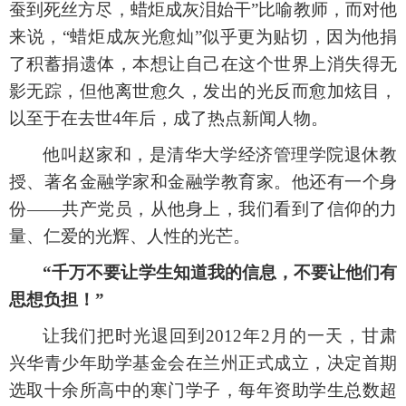
蚕到死丝方尽，蜡炬成灰泪始干”比喻教师，而对他
来说，“蜡炬成灰光愈灿”似乎更为贴切，因为他捐
了积蓄捐遗体，本想让自己在这个世界上消失得无
影无踪，但他离世愈久，发出的光反而愈加炫目，
以至于在去世4年后，成了热点新闻人物。
他叫赵家和，是清华大学经济管理学院退休教
授、著名金融学家和金融学教育家。他还有一个身
份
——共产党员，从他身上，我们看到了信仰的力
量、仁爱的光辉、人性的光芒。
“千万不要让学生知道我的信息，不要让他们有
思想负担！”
让我们把时光退回到
2012年2月的一天，甘肃
兴华青少年助学基金会在兰州正式成立，决定首期
选取十余所高中的寒门学子，每年资助学生总数超