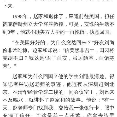
下来。
1998年，赵家和退休了，应邀前往美国，担任
德克萨斯州立大学客座教授，可是，安逸的生活不
到3年，他就不顾美方大学的一再挽留，执意回国。
“在美国好好的，为什么突然回来？”好友刘尚
俭非常吃惊。赵家和却说：“信美然非吾土，田园将
芜胡不归？我这是‘君子自安，虽居陋室，自谙芬
芳’。”
赵家和为什么回国？他的学生刘迅最清楚。得
知记者采访赵老师的事迹，他连夜从深圳赶到北
京。在清华经管学院二楼的一间会议室里，刘迅来
不及喝水，就讲起了赵家和的故事。他说：
“有一
天，赵老师专门找到我，交给我一张银行卡，眼中
充满了信任。”“这是我一点积蓄，你拿去练手