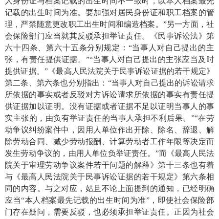
人身份证与档案记载的出生时间不一致时，以本人档案最先
记载的出生时间为准。要加强对居民身份证和职工档案的管
理，严禁随意更改职工出生时间和编造档案。”另一方面，社
会保险部门应当就其反驳承担举证责任。《民事诉讼法》第
六十四条、第六十五条分别规定：“当事人对自己提出的主
张，有责任提供证据。”“当事人对自己提出的主张应当及时
提供证据。”《最高人民法院关于民事诉讼证据的若干规定》
第二条、第六条也分别指出：“当事人对自己提出的诉讼请求
所依据的事实或者反驳对方诉讼请求所依据的事实有责任提
供证据加以证明。没有证据或者证据不足以证明当事人的事
实主张的，由负有举证责任的当事人承担不利后果。”“在劳
动争议纠纷案件中，因用人单位作出开除、除名、辞退、解
除劳动合同、减少劳动报酬、计算劳动者工作年限等决定而
发生劳动争议的，由用人单位负举证责任。”而《最高人民法
院关于审理劳动争议案件若干问题的解释》第十三条也有着
与《最高人民法院关于民事诉讼证据的若干规定》第六条相
同的内容。与之对应，姑且不论上面提到的通知，已经明确
应当“本人档案最先记载的出生时间为准”，即使社会保险部
门存在疑问，需要反驳，也必须承担举证责任。正因为社会