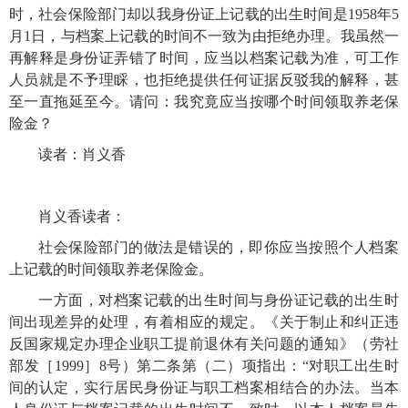
时，社会保险部门却以我身份证上记载的出生时间是
1958
年
5
月
1
日，与档案上记载的时间不一致为由拒绝办理。我虽然一
再解释是身份证弄错了时间，应当以档案记载为准，可工作
人员就是不予理睬，也拒绝提供任何证据反驳我的解释，甚
至一直拖延至今。请问：我究竟应当按哪个时间领取养老保
险金？
读者：肖义香
肖义香读者：
社会保险部门的做法是错误的，即你应当按照个人档案
上记载的时间领取养老保险金。
一方面，对档案记载的出生时间与身份证记载的出生时
间出现差异的处理，有着相应的规定。《关于制止和纠正违
反国家规定办理企业职工提前退休有关问题的通知》（劳社
部发［
1999
］
8
号）第二条第（二）项指出：
“对职工出生时
间的认定，实行居民身份证与职工档案相结合的办法。当本