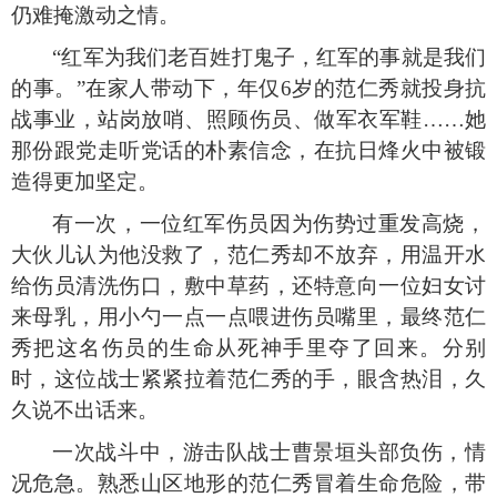
仍难掩激动之情。
“红军为我们老百姓打鬼子，红军的事就是我们
的事。”在家人带动下，年仅6岁的范仁秀就投身抗
战事业，站岗放哨、照顾伤员、做军衣军鞋……她
那份跟党走听党话的朴素信念，在抗日烽火中被锻
造得更加坚定。
有一次，一位红军伤员因为伤势过重发高烧，
大伙儿认为他没救了，范仁秀却不放弃，用温开水
给伤员清洗伤口，敷中草药，还特意向一位妇女讨
来母乳，用小勺一点一点喂进伤员嘴里，最终范仁
秀把这名伤员的生命从死神手里夺了回来。分别
时，这位战士紧紧拉着范仁秀的手，眼含热泪，久
久说不出话来。
一次战斗中，游击队战士曹景垣头部负伤，情
况危急。熟悉山区地形的范仁秀冒着生命危险，带