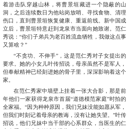
着游击队穿越山林，将曹景垣藏进一个隐蔽的山
洞，之后连续数日为他站岗放哨、寻找食物、清理
伤口，直到曹景垣恢复健康、重返前线。新中国成
立后，曹景垣特意赶到龙泉市当面向她致谢。范仁
秀说：
“你们子弟兵为老百姓流血牺牲，我做这点事
又算啥？”
“不贪功、不伸手”，这是范仁秀对子女提出的
要求。她的小女儿叶传招说，母亲虽然不是军人，
但奉献精神已经刻进她的骨子里，深深影响着这个
家。
在范仁秀家中墙壁上挂着一张大合影，那是前
年他们一家获得龙泉市首届
“道德模范家庭”时拍的
全家福。“因为种种原因，我们兄妹没能如愿从军，
但我们时刻记着母亲的教诲，没有让她失望。”叶传
招说，他们兄妹中当干部的心系群众，当医生的仁