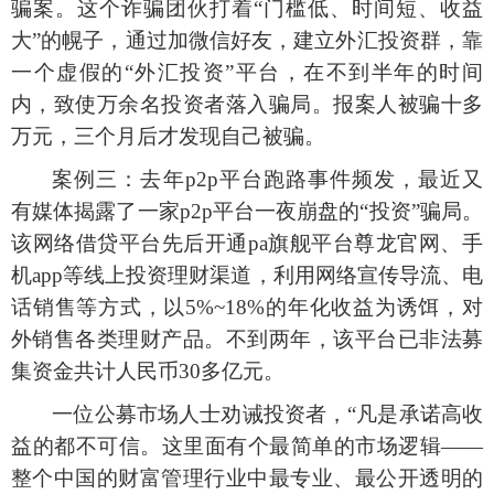
骗案。这个诈骗团伙打着
“门槛低、时间短、收益
大”的幌子，通过加微信好友，建立外汇投资群，靠
一个虚假的“外汇投资”平台，在不到半年的时间
内，致使万余名投资者落入骗局。报案人被骗十多
万元，三个月后才发现自己被骗。
案例三：去年
p2p平台跑路事件频发，最近又
有媒体揭露了一家p2p平台一夜崩盘的“投资”骗局。
该网络借贷平台先后开通pa旗舰平台尊龙官网、手
机app等线上投资理财渠道，利用网络宣传导流、电
话销售等方式，以5%~18%的年化收益为诱饵，对
外销售各类理财产品。不到两年，该平台已非法募
集资金共计人民币30多亿元。
一位公募市场人士劝诫投资者，
“凡是承诺高收
益的都不可信。这里面有个最简单的市场逻辑——
整个中国的财富管理行业中最专业、最公开透明的