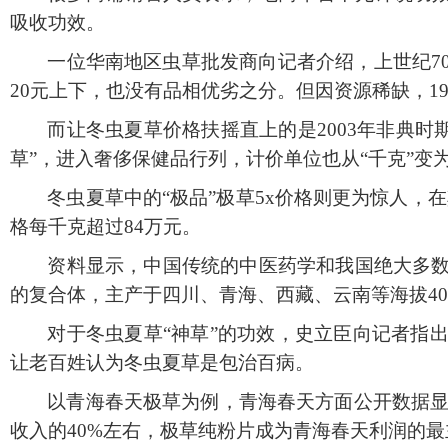
吸收功效。
一位华南地区虫草批发商向记者介绍，上世纪
20元上下，也没有品相优劣之分。但因资源稀缺，19
而让冬虫夏草价格扶摇直上的是
2003年非典
草”，进入奢侈保健品行列，计价单位也从“千克”变为
冬虫夏草中的
“极品”极草5x价格则更为惊人，在其
格每千克超过84万元。
资料显示，中国传统的中医药学和我国绝大多
的复合体，主产于四川、青海、西藏、云南等海拔
4
对于冬虫夏草
“神草”的功效，史立臣向记者指
让老百姓认为冬虫夏草是包治百病。
以青海春天极草为例，青海春天方面公开数据
收入的40%左右，极草纯粉片成为青海春天利润的