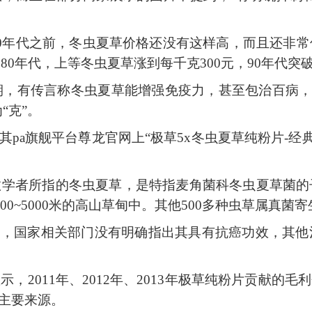
70年代之前，冬虫夏草价格还没有这样高，而且还非
80年代，上等冬虫夏草涨到每千克300元，90年代突
时期，有传言称冬虫夏草能增强免疫力，甚至包治百病，
“克”。
pa旗舰平台尊龙官网上“极草5x冬虫夏草纯粉片-经典含片”0
数学者所指的冬虫夏草，是特指麦角菌科冬虫夏草菌的
000~5000米的高山草甸中。其他500多种虫草属
出，国家相关部门没有明确指出其具有抗癌功效，其
显示，
2011年、2012年、2013年极草纯粉片贡献的毛
最主要来源。