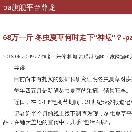
pa旗舰平台尊龙
pa旗舰平台尊龙
理财
热点资讯
68万一斤 冬虫夏草何时走下“神坛”？-
2018-06-20 09:27 作者：朱萍 柳旭 武瑛港 编辑：家网编
导读
目前尚未有扎实的数据和研究证明冬虫夏草对疾
每年四五月是新鲜冬虫夏草的采摘、销售旺季。
近日，在
“6·18”电商节期间，21世纪经济报
记者近半个月的线上线下调查发现，冬虫夏草
品，在铺天盖地的宣传中，几乎“包治百病”。