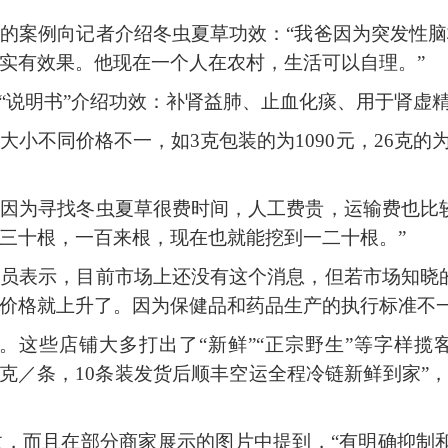
人的案例向记者介绍冬虫夏草功效：
“我爸因为突发性
实有效果。他现在一个人在农村，生活可以自理。”
“说明书”介绍功效：补肾益肺、止血化痰、用于肾虚
大小不同价格不一，如
3克包装的为1090元，26克的为
是因为寻找冬虫夏草很费时间，人工费贵，运输费也比
三十根，一百来根，现在也就能挖到一二十根。”
店员表示，目前市场上还没有这个消息，但若市场知晓
价格就上升了。因为保健品和药品生产的执行标准不一
。这些店铺大多打出了
“新鲜”“正宗野生”等字样揽
 0.5克／条，10条装发货后顺丰空运全程冷链新鲜到家
效，而且在部分商家展示的图片中提到，
“有明确抑制