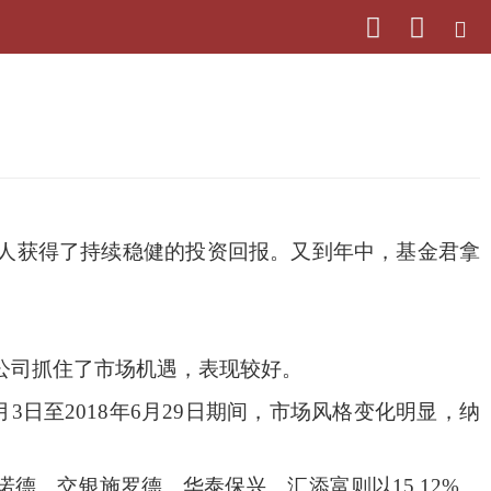
人获得了持续稳健的投资回报。又到年中，基金君拿
金公司抓住了市场机遇，表现较好。
7月3日至2018年6月29日期间，市场风格变化明显，纳
、诺德、交银施罗德、华泰保兴、汇添富则以15.12%、