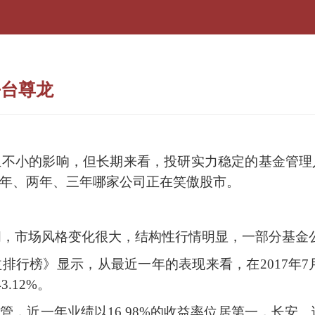
平台尊龙
生不小的影响，但长期来看，投研实力稳定的基金管理
年、两年、三年哪家公司正在笑傲股市。
一年间，市场风格变化很大，结构性行情明显，一部分基
益排行榜》显示，从最近一年的表现来看，在
2017年
.12%。
资管，近一年业绩以
16.98%的收益率位居第一，长安