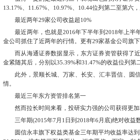
13.17%、11.67%、10.97%、10.44位
最近两年
29家公司收益超10%
最近两年，也就是
2016年下半年到2018年
金公司抓住了近两年的行情。更有29家基金公司旗下
而从海通证券数据显示，东方证券资管获得了
金紧随其后，分别以35.39%和31.47%的收益位列
此外，景顺长城、万家、长安、汇丰晋信、圆
情。
最近三年东方资管排名第一
然而拉长时间来看，投研实力强的公司获得更加
三年期
(2015年7月1日到2018年6月底)
圆信永丰旗下权益类基金三年期平均收益率达到