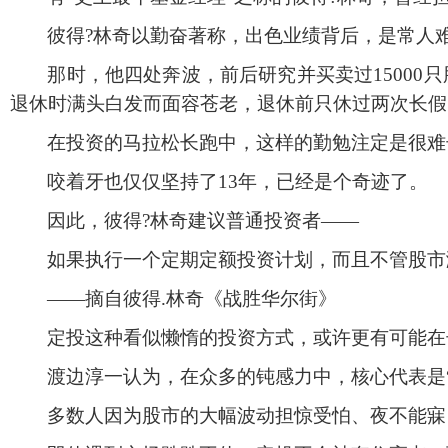
彼得
?林奇以勤奋著称，出色业绩背后，是常人
那时，他四处奔波，前后研究并买卖过
1500
退休时满头白发而面容苍老，退休前只休过两次长假
在投资的马拉松长跑中，这样的勤勉注定是很难
咬着牙也仅仅坚持了
13年，已经是个奇迹了。
因此，彼得
?林奇建议普通投资者——
如果执行一个定期定额投资计划，而且不管股市
——摘自彼得.林奇《战胜华尔街》
定投这种看似懒惰的投资方式，或许更有可能在
渡边淳一认为，在众多的钝感力中，核心代表是
多数人因为股市的大幅波动担惊受怕、夜不能寐