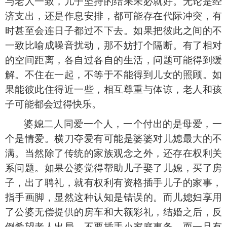
与老人一致，儿子坚持的结果未必就好。无论是经
济支出，还是作息安排，都可能存在代际冲突，有
时甚至会连日子都过不下去。如果把彼此之间的不
一致比喻成噪音扰动，那不妨打个隔断。有了相对
的空间距离，各自过各自的生活，问题可能得到缓
解。不住在一起，不等于不能得到儿女的照顾。如
果能彼此住得近一些，相互尊重与体谅，老人和孩
子可能都会过得快乐。
婆媳二人同爱一个人，一个付出的是母爱，一
个是情爱。横刀夺爱有可能是婆婆对儿媳最大的不
满。当然除了传统的家族观念之外，还存在权利关
系问题。如果公婆觉得帮助儿子娶了儿媳，买了房
子，出了聘礼，就有权利有资格插手儿子的家事，
指手画脚，显然这种认知是错误的。而儿媳妇享用
了公婆无偿提供的房车和大额彩礼，结婚之后，反
倒希望老人出局，不要插手小家庭事务，而一旦有