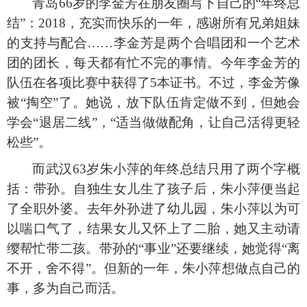
青岛
66岁的李金芳在朋友圈写下自己的“年终总
结”：2018，充实而快乐的一年，感谢所有兄弟姐妹
的支持与配合……李金芳是两个合唱团和一个艺术
团的团长，每天都有忙不完的事情。今年李金芳的
队伍在各项比赛中获得了5本证书。不过，李金芳像
被“掏空”了。她说，放下队伍肯定做不到，但她会
学会“退居二线”，“适当做做配角，让自己活得更轻
松些”。
而武汉
63岁朱小萍的年终总结只用了两个字概
括：带孙。自独生女儿生了孩子后，朱小萍便当起
了全职外婆。去年外孙进了幼儿园，朱小萍以为可
以喘口气了，结果女儿又怀上了二胎，她又主动请
缨帮忙带二孩。带孙的“事业”还要继续，她觉得“离
不开，舍不得”。但新的一年，朱小萍想做点自己的
事，多为自己而活。