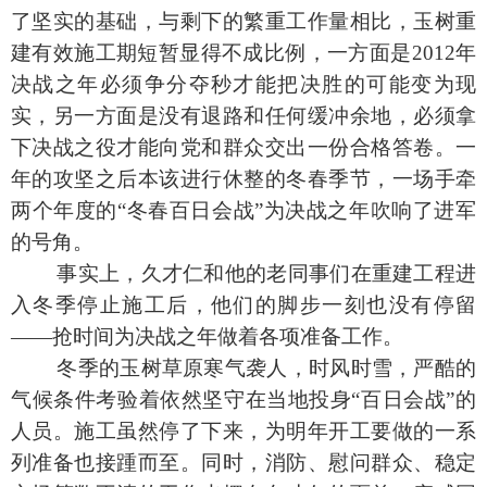
了坚实的基础，与剩下的繁重工作量相比，玉树重
建有效施工期短暂显得不成比例，一方面是
2012
年
决战之年必须争分夺秒才能把决胜的可能变为现
实，另一方面是没有退路和任何缓冲余地，必须拿
下决战之役才能向党和群众交出一份合格答卷。一
年的攻坚之后本该进行休整的冬春季节，一场手牵
两个年度的“冬春百日会战”为决战之年吹响了进军
的号角。
事实上，久才仁和他的老同事们在重建工程进
入冬季停止施工后，他们的脚步一刻也没有停留
——抢时间为决战之年做着各项准备工作。
冬季的玉树草原寒气袭人，时风时雪，严酷的
气候条件考验着依然坚守在当地投身“百日会战”的
人员。施工虽然停了下来，为明年开工要做的一系
列准备也接踵而至。同时，消防、慰问群众、稳定