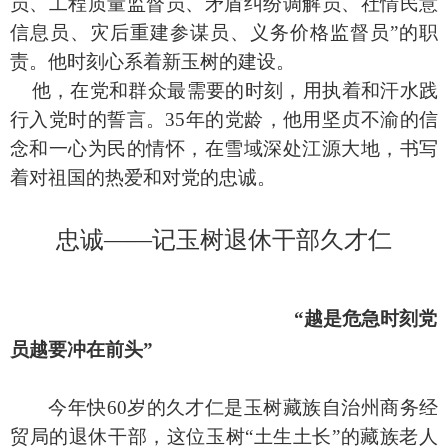
员、工程质量监督员、矛盾纠纷调解员、社情民意
信息员、灾后重建参谋员、义务价格监督员”的职
责。他时刻心系着新玉树的建设。
他，在党和群众最需要的时刻，用执着和汗水践
行入党时的誓言。35年的党龄，他用坚贞不渝的信
念和一心为民的情怀，在雪域深处江源大地，书写
着对祖国的热爱和对党的忠诚。
忠诚——记玉树退休干部久才仁
“越是危急时刻党
员越要冲在前头”
今年快
60
岁的久才仁是玉树藏族自治州商务经
贸局的退休干部，这位玉树“土生土长”的藏族老人