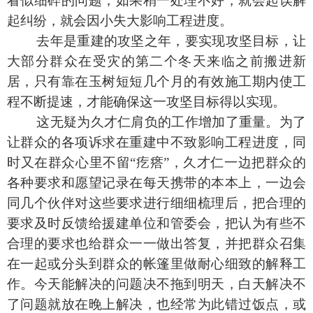
看似细碎的问题，如果稍一处理不好，就会起误解
起纠纷，就会因小失大影响工程进度。
去年是重建的攻坚之年，要实现攻坚目标，让
大部分群众在受灾的第二个冬天来临之前搬进新
居，只有靠在玉树短短几个月的有效施工期内使工
程不断提速，才能确保这一攻坚目标得以实现。
这无疑为久才仁肩负的工作增加了重量。为了
让群众的各项诉求在重建中不致影响工程进度，同
时又在群众心里不留“疙瘩”，久才仁一边把群众的
各种要求和愿望记录在每天携带的本本上，一边会
同几个伙伴对这些要求进行细细梳理后，把合理的
要求及时反馈给援建单位和管委会，把认为有些不
合理的要求也给群众一一做出答复，并把群众召集
在一起或分头到群众的帐篷里做耐心细致的解释工
作。今天能解决的问题决不拖到明天，白天解决不
了问题就放在晚上解决，也经常为此错过饭点，或