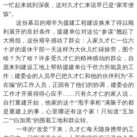
一忙起来就到深夜，这对久才仁来说早已是“家常便
饭”。
这份幕后的艰辛为援建工程建设换来了得以顺
利展开的良好条件，援建单位对这位“参谋”翘起了
大拇指，这份艰辛感动了群众：人家久才仁一位六
十岁的退休干部一天这样为大伙儿忙碌操劳，图个
啥？为了啥？许多受久才仁的精神感动的群众，自
愿来到建设工地上帮助援建单位干些力所能及的工
作；建委会的人员早已把久才仁和他的伙伴列为“不
在编”的工作人员，正因有了他们的协调，建委会的
工作才开展得得心应手……只有久才仁的家人说，
自打重建开始，他家的这个“甩手掌柜”满脑子的都
是重建上的事，心里哪还有这个家！只知道“五加
二”“白加黑”的围着工地和群众转。
一年的“攻坚”下来，久才仁每天随身携带的工