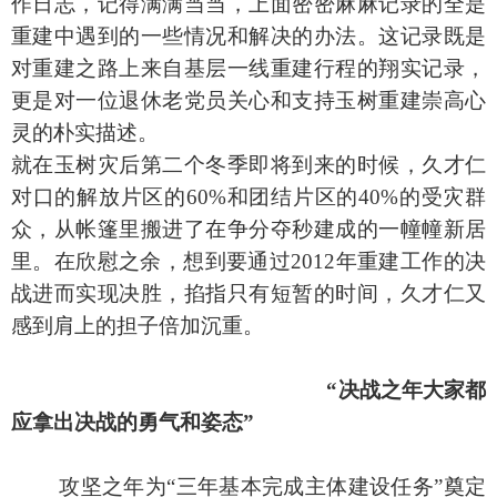
作日志，记得满满当当，上面密密麻麻记录的全是
重建中遇到的一些情况和解决的办法。这记录既是
对重建之路上来自基层一线重建行程的翔实记录，
更是对一位退休老党员关心和支持玉树重建崇高心
灵的朴实描述。
就在玉树灾后第二个冬季即将到来的时候，久才仁
对口的解放片区的
60%
和团结片区的
40%
的受灾群
众，从帐篷里搬进了在争分夺秒建成的一幢幢新居
里。在欣慰之余，想到要通过
2012
年重建工作的决
战进而实现决胜，掐指只有短暂的时间，久才仁又
感到肩上的担子倍加沉重。
“决战之年大家都
应拿出决战的勇气和姿态”
攻坚之年为“三年基本完成主体建设任务”奠定