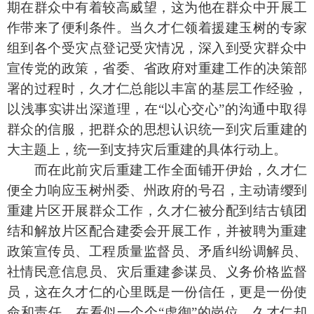
期在群众中有着较高威望，这为他在群众中开展工
作带来了便利条件。当久才仁领着援建玉树的专家
组到各个受灾点登记受灾情况，深入到受灾群众中
宣传党的政策，省委、省政府对重建工作的决策部
署的过程时，久才仁总能以丰富的基层工作经验，
以浅事实讲出深道理，在“以心交心”的沟通中取得
群众的信服，把群众的思想认识统一到灾后重建的
大主题上，统一到支持灾后重建的具体行动上。
而在此前灾后重建工作全面铺开伊始，久才仁
便全力响应玉树州委、州政府的号召，主动请缨到
重建片区开展群众工作，久才仁被分配到结古镇团
结和解放片区配合建委会开展工作，并被聘为重建
政策宣传员、工程质量监督员、矛盾纠纷调解员、
社情民意信息员、灾后重建参谋员、义务价格监督
员，这在久才仁的心里既是一份信任，更是一份使
命和责任，在看似一个个“虚御”的岗位，久才仁却