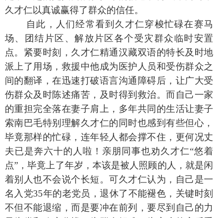
久才仁以真诚赢得了群众的信任。
自此，人们经常看到久才仁穿梭忙碌在赛马
场、团结片区、解放片区各个受灾群众临时安置
点。紧要时刻，久才仁精通汉藏双语的特长及时地
派上了用场，救援中他成为医护人员和受伤群众之
间的翻译，在迅速打破语言沟通障碍后，让广大受
伤群众及时陈述痛苦，及时得到救治。而自己一家
的重担完全落在妻子肩上，多年共同的生活让妻子
索南巴毛特别理解久才仁的同时也感到有些但心，
毕竟那样的忙碌，连年轻人都会撑不住，更何况丈
夫已是奔六十的人啦！亲朋同事也劝久才仁“悠着
点”，毕竟上了年岁，本该是被人照顾的人，就是闲
着别人也不会说个长短。可久才仁认为，自己是一
名入党
35
年的老党员，退休了不能褪色，关键时刻
不但不能退缩，而是要冲在前列，要尽到自己的力