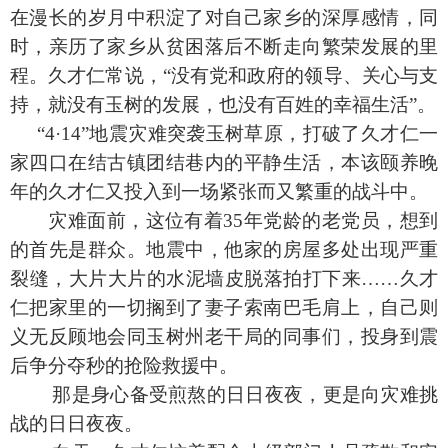
在漫长的岁月中积淀了对自己家乡的深厚感情，同
时，亲历了家乡从贫困落后不断走向繁荣发展的里
程。久才仁常说，“没有党和政府的领导、关心与支
持，就没有玉树的发展，也没有百姓的幸福生活”。
“
4
·
14
”地震灾难突袭玉树草原，打破了久才仁一
家四口在结古镇团结巷内的平静生活，本该颐养晚
年的久才仁又投入到一场紧张而又繁重的战斗中。
灾难面前，这位有着
35
年党龄的老党员，想到
的首先是群众。地震中，他家的房屋多处出现严重
裂缝，大片大片的水泥墙皮脱落拍打下来……久才
仁把家里的一切搁到了妻子索南巴毛肩上，自己则
义无反顾地会同玉树州老干局的同事们，投身到震
后争分夺秒的抢险救援中。
那是身心备受煎熬的日日夜夜，更是向灾难挑
战的日日夜夜。