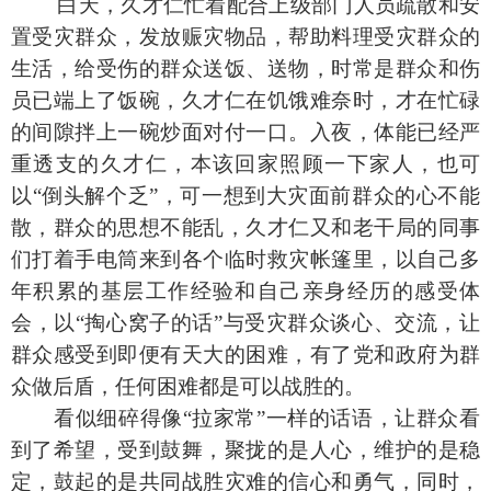
白天，久才仁忙着配合上级部门人员疏散和安
置受灾群众，发放赈灾物品，帮助料理受灾群众的
生活，给受伤的群众送饭、送物，时常是群众和伤
员已端上了饭碗，久才仁在饥饿难奈时，才在忙碌
的间隙拌上一碗炒面对付一口。入夜，体能已经严
重透支的久才仁，本该回家照顾一下家人，也可
以“倒头解个乏”，可一想到大灾面前群众的心不能
散，群众的思想不能乱，久才仁又和老干局的同事
们打着手电筒来到各个临时救灾帐篷里，以自己多
年积累的基层工作经验和自己亲身经历的感受体
会，以“掏心窝子的话”与受灾群众谈心、交流，让
群众感受到即便有天大的困难，有了党和政府为群
众做后盾，任何困难都是可以战胜的。
看似细碎得像“拉家常”一样的话语，让群众看
到了希望，受到鼓舞，聚拢的是人心，维护的是稳
定，鼓起的是共同战胜灾难的信心和勇气，同时，