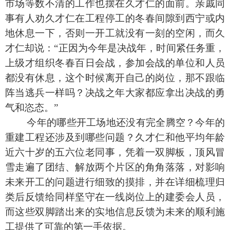
市场等数不清的工作也摆在久才仁的面前。亲戚同
事有人劝久才仁在工程停工的冬春间隙到西宁或内
地休息一下，否则一开工就没有一刻的空闲，而久
才仁却说：“正因为今年是决战年，时间紧任务重，
上级才组织冬春百日会战，参加会战的单位和人员
都没有休息，这个时候离开自己的岗位，那不跟临
阵当逃兵一样吗？决战之年大家都应拿出决战的勇
气和恣态。”
今年的哪些开工场地还没有完全腾空？今年的
重建工程还涉及到哪些问题？久才仁和他平均年龄
近六十岁的五六位老同事，凭着一双脚板，顶风冒
雪走遍了团结、解放两个片区的角角落落，对影响
未来开工的问题进行细致的摸排，并在详细梳理归
类后反馈给同样坚守在一线岗位上的建委会人员，
而这些双脚踏出来的实地信息反馈为未来的顺利施
工提供了可靠的第一手依据。