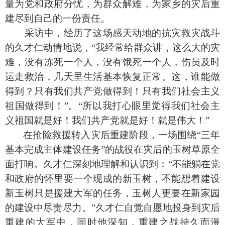
量为党和政府分忧，为群众解难，为家乡的灾后重
建尽到自己的一份责任。
采访中，经历了这场感天动地的抗灾救灾战斗
的久才仁动情地说，“我经常给群众讲，这么大的灾
难，没有冻死一个人，没有饿死一个人，伤员及时
运走救治，几天里生活基本恢复正常。这，谁能做
得到？只有我们共产党做得到！只有我们社会主义
祖国做得到！”。“所以我打心眼里觉得我们社会主
义祖国就是好！我们共产党就是好！就是伟大！”
在抢险救援转入灾后重建阶段，一场围绕“三年
基本完成主体建设任务”的战役在灾后的玉树草原全
面打响。久才仁深刻地理解和认识到：“不能躺在党
和政府的怀里要一个现成的新玉树，不能想着建设
新玉树只是援建大军的任务，玉树人更要在新家园
的建设中尽责尽力。”久才仁自觉自愿地投身到灾后
重建的大军中，同时他深知，重建之战持久而漫