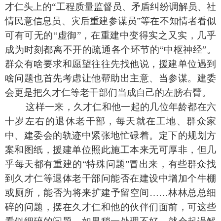
才仁头上的“工程质量监督员、矛盾纠纷调解员、社
情民意信息员、灾后重建参谋员”等在不知情者看似
可有可无的“虚御”，在重建中变得实之又实，几乎
成为时刻都离不开的疏通各个环节的“中枢神经”。
群众有啥要求和愿望往往先找他说，援建单位遇到
啥问题也首先考虑让他帮助出主意、当参谋。建委
会更是把久才仁等老干部们当成自己的左膀右臂。
这样一来，久才仁和他一起的几位年龄都在六
十岁左右的退休老干部，每天就在工地、群众家
中、建委会的轨迹中紧张地忙碌着。定下的规划方
案和图纸，援建单位照此施工本来无可厚非，但几
乎每天都有重建的“特殊问题”冒出来，有些群众找
到久才仁等退体老干部问能否在建设中增加个牛棚
或厕所，能否为将来扩建予留空间……林林总总细
碎的问题，摆在久才仁和他的伙伴们面前，可这些