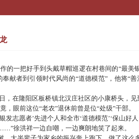
尊龙
”工作的一把好手到头戴草帽巡逻在村巷间的“最美
奉献者到引领时代风尚的“道德模范”，他将“善
日，在隆阳区板桥镇北汉庄社区的小康桥头，见
竟，眼前这位“老农”退休前曾是位“处级”干部。
志愿者’先进个人和全市‘道德模范’‘保山好人
……”徐洪祥一边自嘲，一边爽朗地笑了起来。
，大半辈子为家乡的振兴奔上跑下，做了这么多