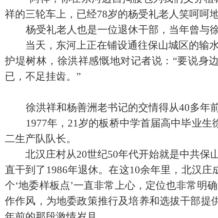
祥的三轮车上，已经
78
岁的杨受礼老人笑呵呵
杨受礼老人也是一位退休干部，当年曾与
当天，东河上正在铺设通往保山城区的输水管
护堤树林，徐洪祥感慨地对记者说：“要说身
已，不足挂齿。”
徐洪祥和杨善洲老书记的交情得从
40
多年
1977
年，
21
岁的板桥中学首届高中毕业生
二生产队队长。
北汉庄村从
20
世纪
50
年代开始就是中共保
直干到了
1986
年退休。在这
10
余年里，北汉庄
个‘地委样板点’一直非常上心，定位也非常明
作作风，为地委政策推行及培养和选拔干部提
年前的那段激情岁月。