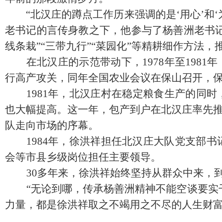
“北汉庄的蹲点工作历来强调的是‘用心’和‘
老书记的言传身教之下，他参与了杨善洲老书
线条栽”“三带九行”“菜园化”等精耕细作方法，
在北汉庄的示范带动下，
1978
年至
1981
年
行高产攻关，同年全国农业会议在保山召开，保
1981
年，北汉庄村在稳定粮食生产的同时
也大幅提高。这一年，包产到户在北汉庄率先
队走向市场的序幕。
1984
年，徐洪祥担任北汉庄大队党支部书
会等市县乡级岗位担任主要领导。
30
多年来，徐洪祥始终坚持从群众中来，
“无论到哪，传承杨善洲精神不能空谈要实
力量，都是徐洪祥取之不竭用之不尽的人生财