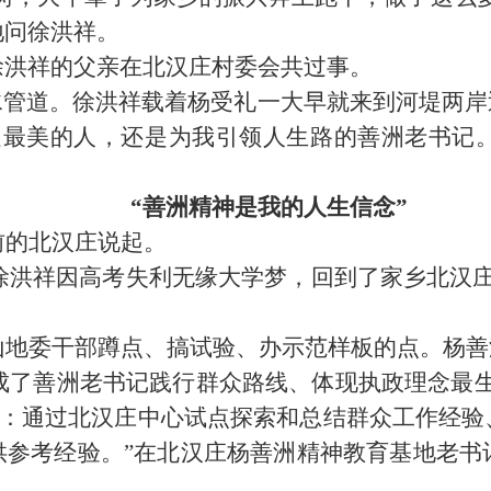
地问徐洪祥。
徐洪祥的父亲在北汉庄村委会共过事。
道。徐洪祥载着杨受礼一大早就来到河堤两岸
边最美的人，还是为我引领人生路的善洲老书记
“善洲精神是我的人生信念”
前的北汉庄说起。
徐洪祥因高考失利无缘大学梦，回到了家乡北汉
山地委干部蹲点、搞试验、办示范样板的点。杨善
成了善洲老书记践行群众路线、体现执政理念最生
确：通过北汉庄中心试点探索和总结群众工作经
供参考经验。”在北汉庄杨善洲精神教育基地老书