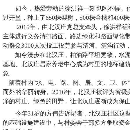
如今，热爱劳动的徐洪祥一刻也闲不得。
过开垦，种上了
650
株梨树，
500
株金橘和
400
株
2015
年，由北汉庄党总支牵头，徐洪祥组
主体进行义务清扫路面、路边绿化和路面绿化
动群众
3000
人次投工投劳参与清河、清沟行动
如今漫步在北汉庄，柏油路平坦宽敞，水泥干
基地、北汉庄居家养老中心成为村里的地标建
象。
随着村内“水、电、路、网、房、文、卫、体
而外的华丽转身。
2016
年，北汉庄被评为省级
净的村庄、绿色的田野，让北汉庄逐渐成为保
今年
31
岁的方伟告诉记者，北汉庄社区这
的基础设施建设中，与村委会干部多方争取资