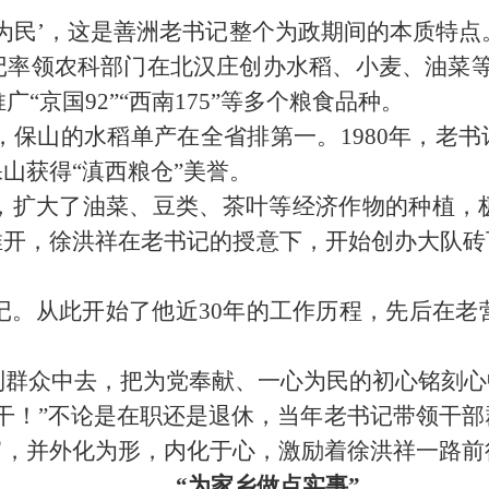
为民’，这是善洲老书记整个为政期间的本质特
记率领农科部门在北汉庄创办水稻、小麦、油菜等
推广“京国
92
”“西南
175
”等多个粮食品种。
，保山的水稻单产在全省排第一。
1980
年，老书
山获得“滇西粮仓”美誉。
，扩大了油菜、豆类、茶叶等经济作物的种植，
推开，徐洪祥在老书记的授意下，开始创办大队砖
记。从此开始了他近
30
年的工作历程，先后在老
到群众中去，把为党奉献、一心为民的初心铭刻心
干！”不论是在职还是退休，当年老书记带领干
富，并外化为形，内化于心，激励着徐洪祥一路前
“为家乡做点实事”