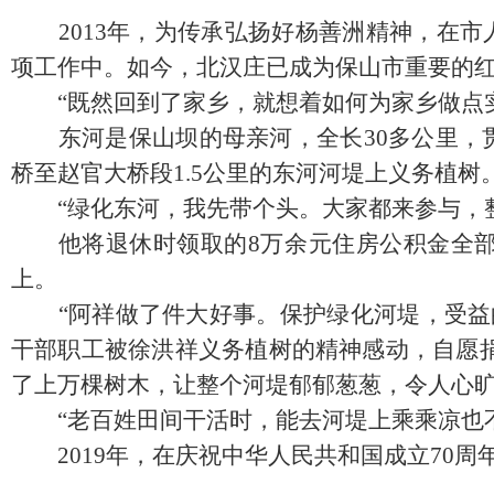
2013
年，为传承弘扬好杨善洲精神，在市
项工作中。如今，北汉庄已成为保山市重要的
“既然回到了家乡，就想着如何为家乡做点实
东河是保山坝的母亲河，全长
30
多公里，
桥至赵官大桥段
1.5
公里的东河河堤上义务植树
“绿化东河，我先带个头。大家都来参与，整
他将退休时领取的
8
万余元住房公积金全
上。
“阿祥做了件大好事。保护绿化河堤，受益的
干部职工被徐洪祥义务植树的精神感动，自愿
了上万棵树木，让整个河堤郁郁葱葱，令人心
“老百姓田间干活时，能去河堤上乘乘凉也不
2019
年，在庆祝中华人民共和国成立
70
周