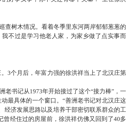
巡查树木情况。看着冬季里东河两岸郁郁葱葱的
。我不过是学习他老人家，为家乡做了点实事而
庄。
3
个月后，年富力强的徐洪祥当上了北汉庄第
洲老书记从
1973
年开始接过了这个“接力棒”，一
动最具体的一个窗口。“善洲老书记对北汉庄这
验、经济发展思路以及培养干部密切联系群众的工
记曾经住过的房屋前，徐洪祥仿佛又回到了
40
多