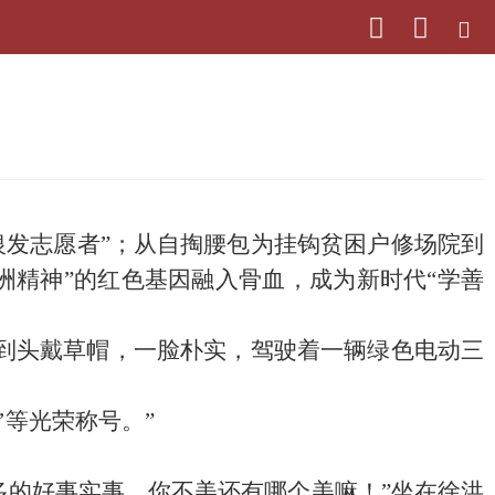
银发志愿者”；从自掏腰包为挂钩贫困户修场院到
洲精神”的红色基因融入骨血，成为新时代“学善
到头戴草帽，一脸朴实，驾驶着一辆绿色电动三
’等光荣称号。”
的好事实事，你不美还有哪个美嘛！”坐在徐洪