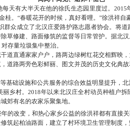
他每天有大半天在他的徐氏生态园里度过。
2015
金桂。“春暖花开的时候，真好看哩。”徐洪祥自
织群众成立了北汉庄爱路护路志愿者协会。将道
带除草修建、路面修筑的监督等日常管护。据北汉
，对存量垃圾集中整治。
道直通家家户户，路两边绿树红花交相辉映，
筑，道路两旁色彩鲜丽、图文并茂的历史文化典故
”等基础设施和公共服务的综合效益明显提升，
美丽乡村。
2018
年以来北汉庄全村动员种植户拆
山城郊有名的农家乐聚集地。
些年的改变，和热心家乡公益的徐洪祥都有直接关
金修筑起柏油路面，建立了村环境卫生管理制度，