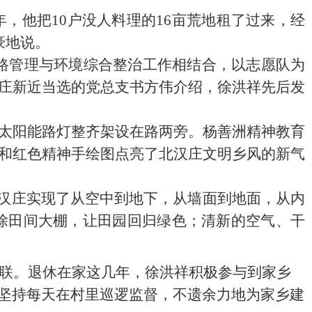
年，他把
10
户没人料理的
16
亩荒地租了过来，经
豪地说。
路管理与环境综合整治工作相结合，以志愿队为
庄新近当选的党总支书方伟介绍，徐洪祥先后发
太阳能路灯整齐架设在路两旁。杨善洲精神教育
和红色精神手绘图点亮了北汉庄文明乡风的新气
北汉庄实现了从空中到地下，从墙面到地面，从内
除田间大棚，让田园回归绿色；清新的空气、干
联。退休在家这几年，徐洪祥积极参与到家乡
坚持每天在村里巡逻监督，不遗余力地为家乡建