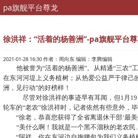
pa旗舰平台尊龙
pa旗舰平台尊龙
离退休干部工作
学习园地
徐洪祥：“活着的杨善洲”-pa旗舰平台
2021-01-28 16:30 作者：周向东 编辑：李腾编辑
他被誉为“活着的杨善洲”。从精通“三农
在东河河堤上义务植树；从热爱公益严于律己的
洲，见行动”的好榜样！
尽管对徐洪祥的事迹早有耳闻，但
1
月
19
轮车的“老农”徐洪祥时，记者依然有些意外，毕
“徐老，恭喜您获得了全省离退休干部‘最美银发
“美什么啊！我就是一个黑不溜秋的老农民
“阿祥，你在东河边自掏腰包为我们义务植树