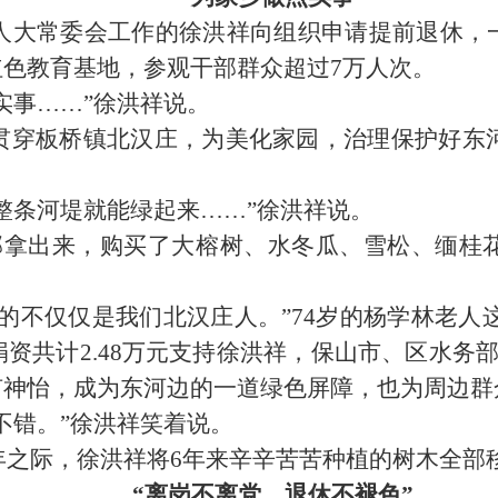
人大常委会工作的徐洪祥向组织申请提前退休，
红色教育基地，参观干部群众超过
7
万人次。
事……”徐洪祥说。
贯穿板桥镇北汉庄，为美化家园，治理保护好东
。
条河堤就能绿起来……”徐洪祥说。
部拿出来，购买了大榕树、水冬瓜、雪松、缅桂
不仅仅是我们北汉庄人。”
74
岁的杨学林老
捐资共计
2.48
万元支持徐洪祥，保山市、区水务
旷神怡，成为东河边的一道绿色屏障，也为周边群
错。”徐洪祥笑着说。
年之际，徐洪祥将
6
年来辛辛苦苦种植的树木全部
“离岗不离党、退休不褪色”