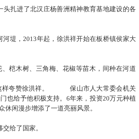
一头扎进了北汉庄杨善洲精神教育基地建设的各
河河堤，
2013
年起，徐洪祥开始在板桥镇侯家大
花、桤木树、三角梅、花椒等苗木，间种在河道
人这样夸赞徐洪祥。
保山市人大常委会机关
部门也给予他积极支持。
6
年来，投资
20
万元种植
众休闲漫步增添了一道亮丽风景。
移交给了国家。