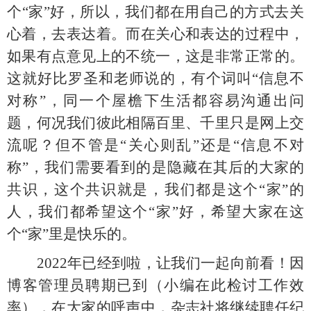
个“家”好，所以，我们都在用自己的方式去关
心着，去表达着。而在关心和表达的过程中，
如果有点意见上的不统一，这是非常正常的。
这就好比罗圣和老师说的，有个词叫“信息不
对称”，同一个屋檐下生活都容易沟通出问
题，何况我们彼此相隔百里、千里只是网上交
流呢？但不管是“关心则乱”还是“信息不对
称”，我们需要看到的是隐藏在其后的大家的
共识，这个共识就是，我们都是这个“家”的
人，我们都希望这个“家”好，希望大家在这
个“家”里是快乐的。
2022
年已经到啦，让我们一起向前看！因
博客管理员聘期已到（小编在此检讨工作效
率），在大家的呼声中，杂志社将继续聘任纪