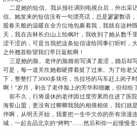
二是她的短信。我从报社调到电视台后，外出采访
信。她发来的短信没有一句漂亮话，总是寥寥数语，
股春天般的温暖在全方位地包裹着我，我就在这种
天，我在吉林长白山上拍枫叶，我收到了她从数千里
涩干涩的，可是当我把这条短信读给同事们听时，
之外翘首盼望我们早日返航啊！
三是她的脸。老伴的脸婚前写满了羞涩，婚后却写
可是，每一道关坎她都硬撑着挺了过来。为了给老
下，整整打了3000多块坯，当拉坯的马车赶上岗
啊！”岁月，剥去了老伴脸上的芳华和细嫩，但却给
前不久，行将退休的老伴因过度劳累而住进了医院
海誓山盟，更没有过卿卿我我的相偎相依，我们就
伴啊，从明天开始，我要把一生中欠你的所有浪漫
城，一起去品北京的“烤鸭”……然后和你一起慢慢