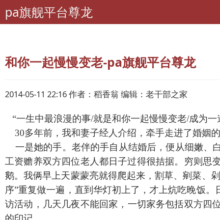
pa旗舰平台尊龙
pa旗舰平台尊龙
老年期刊联盟
广西-老年知音
和你一起慢慢变老-pa旗舰平台尊龙
2014-05-11 22:16 作者：稻香翁 编辑：老干部之家
“一生中最浪漫的事/就是和你一起慢慢变老/成为一
30多年前，我和妻子经人介绍，牵手走进了婚姻的
一是她的手。老伴的手自从结婚后，便从细嫩、白
工资赡养双方四位老人都日子过得很拮据。穷则思
鹅。我俩早上天蒙蒙亮就得爬起来，割草、剜菜、剁
序”重复做一遍，直到华灯初上了，才上炕吃晚饭。
访活动，几天几夜不能回家，一切家务包括双方四
的印记。