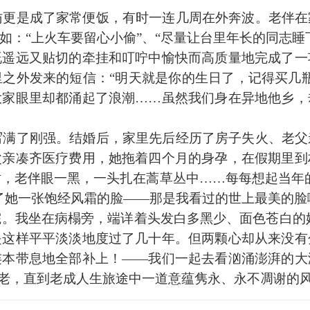
更是成了家常便饭，有时一连几周在外奔波。老伴在
如：“上火车要留心小偷”、“尽量让台里年长的同志睡
既遥远又贴切的牵挂和叮咛中愉快而高质量地完成了一
之外发来的短信：“明天就是你的生日了，记得买几
大家眼里却都涌起了浪潮……虽然我们身在异地他乡，
满了刚强。结婚后，家里先后经历了房子失火、老父
父亲凑齐医疗费用，她拖着四个月的身孕，在假期里到
子时，老伴眼一黑，一头扎在蒿草丛中……每每想起当年
了她一张饱经风霜的脸——那是我看过的世上最美的脸
。我坐在病榻旁，端详着头发白多黑少、面色苍白的她
是这样平平淡淡地度过了几十年。但两颗心却从来没有
连本带息地全部补上！——我们一起去看汹涌澎湃的大
变老，直到老成人生旅途中一道意蕴隽永、永不凋谢的