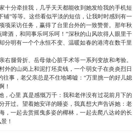
家十分牵挂我，几乎天天都能收到她发给我的手机短
下铺”等等。这些看似平淡的短信，让我时时感到有一
项项采访任务，赢得了台里台外的一致赞誉。那年秋
瓶啤酒，和同事乐呵乐呵！”深秋的山风吹得人眼里干
却分明有一个个永恒不变、温暖如春的港湾在数千里
亲右腿骨折、岳母做心脏手术等一
系列变故和考验。
村外的山岗上和泥打坯卖钱，一个弱女子在炎炎烈日
的往事，老父亲总是不住地唏嘘：“万里挑一的好儿媳
啊！
，心里 真是感慨万千：我和老伴没有过花前月下的
分开过。望着她安详的睡姿，我真想大声告诉她：老
海，一起去赏摇曳多姿的椰林，一起去爬八达岭的长
风景！