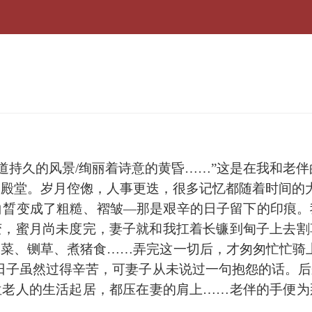
道持久的风景/绚丽着诗意的黄昏……”这是在我和老伴
殿堂。岁月倥偬，人事更迭，很多记忆都随着时间的
晳变成了粗糙、褶皱—那是艰辛的日子留下的印痕。
变，蜜月尚未度完，妻子就和我扛着长镰到甸子上去割
菜、铡草、煮猪食……弄完这一切后，才匆匆忙忙骑
日子虽然过得辛苦，可妻子从未说过一句抱怨的话。
位老人的生活起居，都压在妻的肩上……老伴的手便为