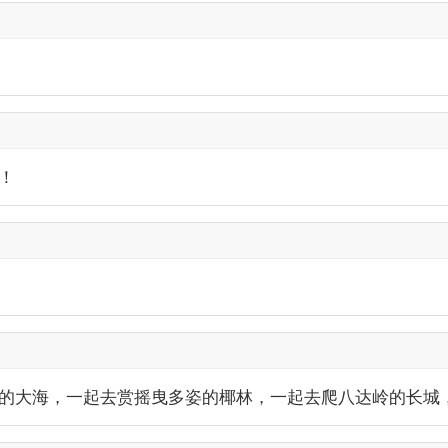
！
的大海，一起去赏摇曳多姿的椰林，一起去爬八达岭的长城