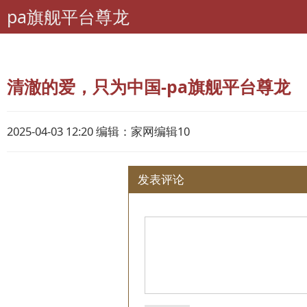
pa旗舰平台尊龙
pa旗舰平台尊龙
老年期刊联盟
山东-老干部之家
清澈的爱，只为中国-pa旗舰平台尊龙
2025-04-03 12:20 编辑：家网编辑10
发表评论