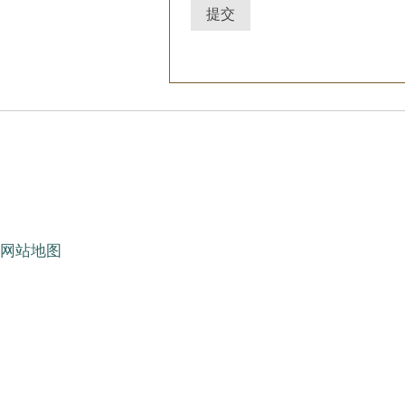
提交
网站地图