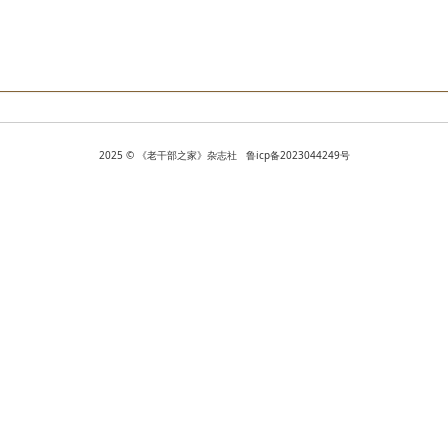
2025 © 《老干部之家》杂志社 鲁icp备2023044249号