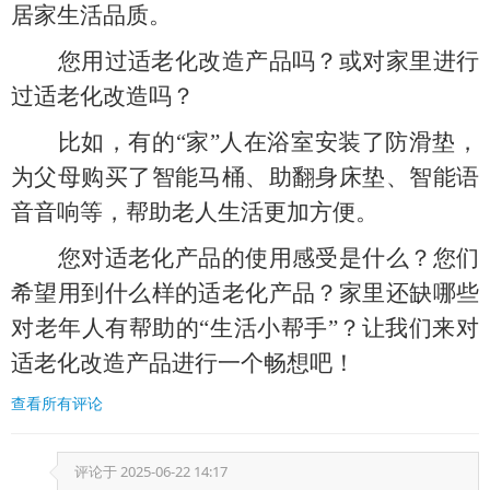
居家生活品质。
您用过适老化改造产品
吗
？或对家里进行
过适老化改造
吗
？
比如
，
有的
“家”人
在浴室安装了防滑垫，
为父母
购买了智能马桶、助翻身床垫、智能语
音音响等，
帮助老人生活更加方便。
您
对
适老化产品的使用感受是什么？您
们
希望用到什么样的适老化产品？家里
还
缺
哪些
对老年人有帮助的
“
生活小帮手
”
？让我们来对
适老化改造产品进行一个畅想
吧！
查看所有评论
评论于
2025-06-22 14:17