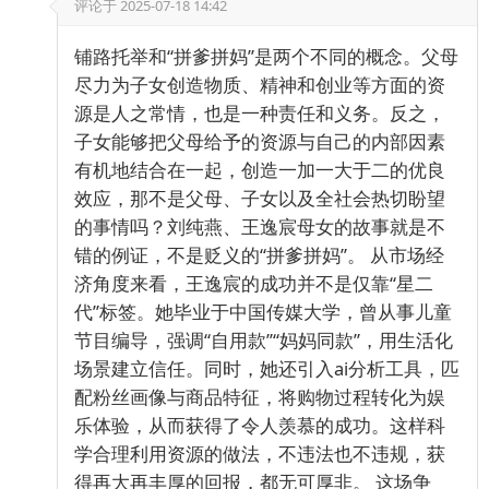
评论于
2025-07-18 14:42
铺路托举和“拼爹拼妈”是两个不同的概念。父母
尽力为子女创造物质、精神和创业等方面的资
源是人之常情，也是一种责任和义务。反之，
子女能够把父母给予的资源与自己的内部因素
有机地结合在一起，创造一加一大于二的优良
效应，那不是父母、子女以及全社会热切盼望
的事情吗？刘纯燕、王逸宸母女的故事就是不
错的例证，不是贬义的“拼爹拼妈”。 从市场经
济角度来看，王逸宸的成功并不是仅靠“星二
代”标签。她毕业于中国传媒大学，曾从事儿童
节目编导，强调“自用款”“妈妈同款”，用生活化
场景建立信任。同时，她还引入ai分析工具，匹
配粉丝画像与商品特征，将购物过程转化为娱
乐体验，从而获得了令人羡慕的成功。这样科
学合理利用资源的做法，不违法也不违规，获
得再大再丰厚的回报，都无可厚非。 这场争