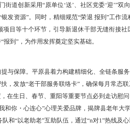
门街道创新采用
“原单位‘送’、社区党委‘迎’”
银发资源”。同时，精细规范“
荣退
报到”工作流
领项目等十个环节，引导新退休干部无缝衔接社区
“报到”，为作用发挥奠定坚实基础。
前提与保障。
平原县
着力构建精细化、全链条服务
扶，发放“老干部服务联络卡”，确保每月常态
制度，在生日、春节、重阳等重要节点必到走访慰问
“我和你・心连心”心理关爱品牌，揭牌县老年大学
务队和“以老助老”互助队伍
，
通过
“n对1”热线及
心