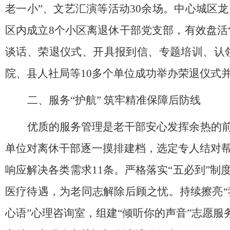
老一小”、文艺汇演等活动30余场
。
中心城区龙
区内成立8个小区离退休干部党支部，有效盘活“
谈话、荣退仪式、开具报到信、专题培训、认
院、县人社局等10多个单位成功举办荣退仪式并
二、服务
“护航”
筑牢
精准保障
后防线
优质的服务管理是老干部安心发挥余热的
单位对离休干部逐一摸排建档，选定专人结对帮
响应解决各类需求11条。严格落实“五必到”
医疗待遇，
为老同志
解除后顾之忧。持续擦亮
心语”心理咨询室，组建“倾听你的声音”志愿服