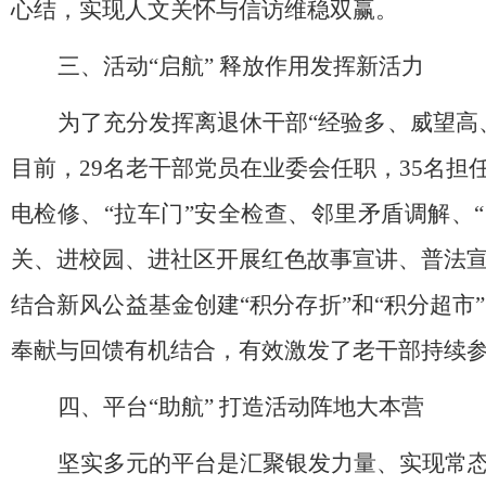
心结
，实现人文关怀与信访维稳双赢。
三、活动
“启航”
释放
作用发挥
新活力
为了
充分发挥离退休干部
“经验多、威望高
目前，
29名老干部党员在业委会任职，35名担
电检修、“拉车门”安全检查、邻里矛盾调解、“
关、进校园、进社区开展红色故事宣讲、普法
结合新风公益基金
创建
“积分存折”和“积分超
奉献与回馈有机结合，有效激发了老干部持续
四、平台
“
助航
”
打造
活动阵地
大本营
坚实多元的平台是汇聚银发力量、实现常