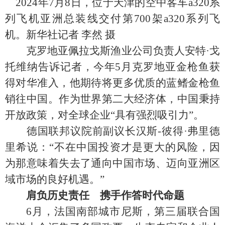
2024年7月8日，位于天津的空中客车a320系
列飞机亚洲总装线交付第700架a320系列飞
机。新华社记者 李然 摄
克罗地亚佩拉戈斯渔业公司负责人安特·戈
托维纳告诉记者，今年5月克罗地亚金枪鱼获
得对华准入，他期待将更多优质的蓝鳍金枪鱼
销往中国。作为世界第二大经济体，中国秉持
开放政策，对全球企业“具有强烈吸引力”。
德国联邦议院前副议长汉斯-彼得·弗里德
里希说：“不在中国投资才是更大的风险，因
为那意味着失去了通向中国市场、迈向亚洲区
域市场的良好机遇。”
肩负历史责任 携手作答时代命题
6月，法国南部城市尼斯，第三届联合国