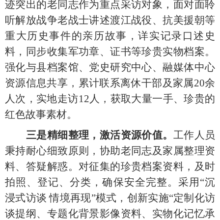
迹突出的老同志作为重点采访对象，面对面聆
听解放战争老战士讲述渡江战役、抗美援朝等
重大历史事件的亲历故事，详实记录口述史
料，同步收集军功章、证书等珍贵实物档案。
强化与县档案馆、党史研究中心、融媒体中心
资源信息共享，累计联系离休干部及家属20余
人次，实地走访12人，获取大量一手、珍贵的
红色故事素材。
三是精细整理，激活资源价值。
工作人员
秉持耐心细致原则，协助老同志及家属整理资
料、答疑解惑。对征集的珍贵档案资料，及时
拍照、登记、分类，确保安全完整。采用
“沉
浸式访谈 情境再现”模式，创新实施“定制化访
谈提纲、专题化背景影像资料、实物化记忆承