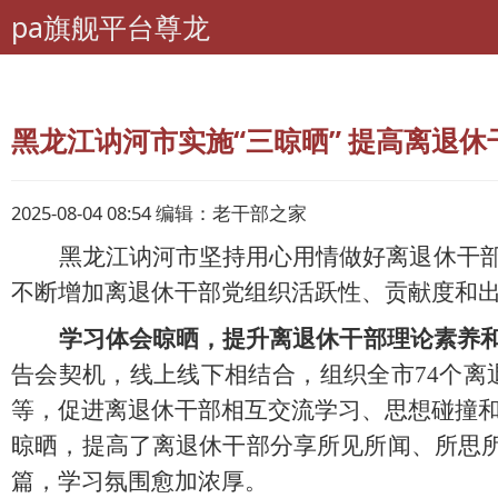
pa旗舰平台尊龙
pa旗舰平台尊龙
老干部工作
黑龙江讷河市实施“三晾晒” 提高离退休干
2025-08-04 08:54 编辑：老干部之家
黑龙江
讷河市
坚持用心用情做好离退休干
不断增加离退休干部党组织活跃性、贡献度和
学习
体会
晾晒，提升离退休干部理论素养
告会契机
，
线上线下相结合，组织全
市
74
个离
等，促进离退休干部相互交流学习、思想碰撞
晾晒，
提高了
离退休干部分享所见所闻、所思
篇，学习氛围愈加浓厚。