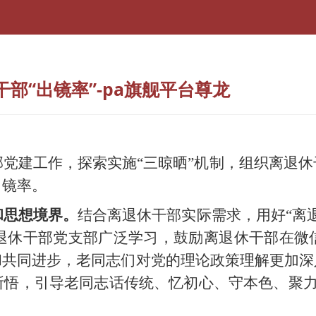
部“出镜率”-pa旗舰平台尊龙
部党建工作，探索实施
“三晾晒”机制，组织离退
出镜率。
和思想境界。
结合离退休干部实际需求，用
好
“离
退休
干部党
支部广泛学习
，
鼓励离退休干部在
微
和共同进步
，老同志们对党的理论政策理解更加深
所悟，引导老同志话传统、忆初心、守本色、聚