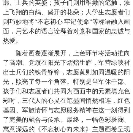
廓、士兵的英姿；孩子们则用稚嫩的笔触，添
上飞翔的白鸽、盛开的花朵；大学生志愿者们
则巧妙地将
“不忘初心 牢记使命”等标语融入画
面，用艺术的语言诠释着对党和国家的忠诚与
热爱。
随着画卷逐渐展开，上色环节将活动推向
了高潮。党旗在阳光下熠熠生辉，军营绿映衬
出士兵们的铁骨铮铮，志愿黄则如同温暖的阳
光，照亮了每一个角落。特别是当军休干部、
孩子们和志愿者们共同为画面中的元素填充色
彩时，三代人的心灵在笔墨间悄然相连，红色
基因、军旅情怀与志愿服务精神在这一刻得到
了完美的融合与传承。最终，一幅色彩斑斓、
寓意深远的《不忘初心向未来》主题画卷呈现