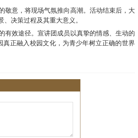
国的敬意，将现场气氛推向高潮。活动结束后，大
景、决策过程及其重大意义。
育的有效途径。宣讲团成员以真挚的情感、生动的
因真正融入校园文化，为青少年树立正确的世界