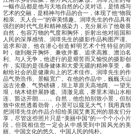
一幅作品都是他与天地自然的心灵对话，是情感与
艺术的交融，是精神与作品的合一，体现了他“物我
相亲、天人合一”的审美情趣。
润璋先生的作品具有
强烈的时代气息和精神感染力，充分展示了他敬畏
自然，包容万物的气度和胸怀，折射出他对祖国和
人民的深厚感情。
润璋先生的摄影作品构图严谨、
追求和谐。他在潜心创造鲜明艺术个性特征的同
时，做到敞开胸怀、兼收并蓄、追求高雅、澹泊名
利、与人无争，他进行的是艰苦而又愉悦的摄影创
作，实现的是强身健体和大爱无疆的精神享受，奉
献给社会的是健康向上的艺术佳作。
润璋先生的作
品气势浩伟、景幅宽广。在他的作品中，巍巍天山
远古沧桑、气势磅礴，坝上草原天高地阔、一望无
垠，纳木错舒展静谧、清澈见底，赛里木湖山水相
连、豁达开朗……。自然，他也拍别致小景，但别
致中依然透着劲骨，小景可以窥见大气！
我用真情
把润璋先生的作品介绍给美国艾奥瓦州的朋友们分
享，尽管这些照片只是“美丽中国”的一个个小小片
段，但我相信您一定会从中感受到中国风光的美
丽、中国文化的悠久、中国人民的纯朴。