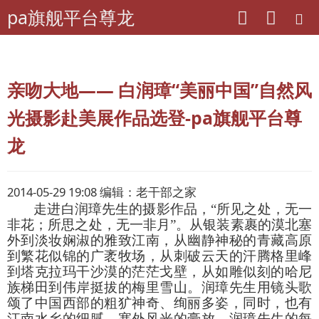
pa旗舰平台尊龙
pa旗舰平台尊龙
老年期刊联盟
河北-老人世界
亲吻大地—— 白润璋“美丽中国”自然风
光摄影赴美展作品选登-pa旗舰平台尊
龙
2014-05-29 19:08 编辑：老干部之家
走进白润璋先生的摄影作品，“所见之处，无一
非花；所思之处，无一非月”。
从银装素裹的漠北塞
外到淡妆娴淑的雅致江南，从幽静神秘的青藏高原
到繁花似锦的广袤牧场，从刺破云天的汗腾格里峰
到塔克拉玛干沙漠的茫茫戈壁，从如雕似刻的哈尼
族梯田到伟岸挺拔的梅里雪山。润璋先生用镜头歌
颂了中国西部的粗犷神奇、绚丽多姿，同时，也有
江南水乡的细腻，塞外风光的豪放。
润璋先生的每