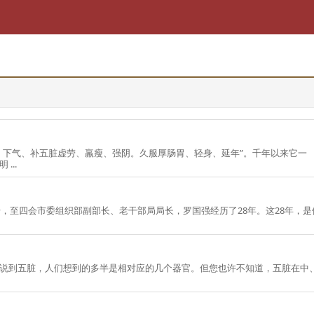
、下气、补五脏虚劳、羸瘦、强阴。久服厚肠胃、轻身、延年”。千年以来它一
...
四会市委组织部副部长、老干部局局长，罗国强经历了28年。这28年，是他成长成熟的
说到五脏，人们想到的多半是相对应的几个器官。但您也许不知道，五脏在中