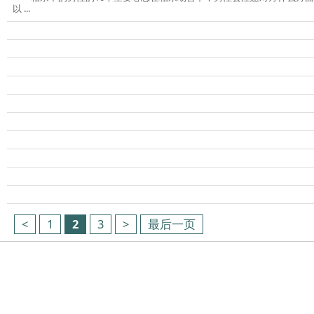
以 ...
<
1
2
3
>
最后一页