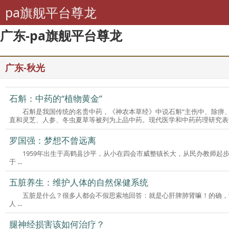
pa旗舰平台尊龙
广东-pa旗舰平台尊龙
广东-秋光
石斛：中药的“植物黄金”
石斛是我国传统的名贵中药，《神农本草经》中说石斛“主伤中、除痹
直和灵芝、人参、冬虫夏草等被列为上品中药。现代医学和中药药理研究表明 
罗国强：梦想不曾远离
1959年出生于高鹤县沙平，从小在四会市威整镇长大，从民办教师起步，至
于 ...
五脏养生：维护人体的自然保健系统
五脏是什么？很多人都会不假思索地回答：就是心肝脾肺肾嘛！的确，
人 ...
腿神经损害该如何治疗？