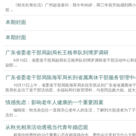
《秋光长寿生活》广州赵读者问：我今年80岁，两三年前开始感到两
双 ...
本期封面
本期封面
广东省委老干部局副局长王格率队到博罗调研
9月10日，省委老干部局副局长王格率队到博罗调研老干部活动中心
副部 ...
广东省委老干部局陈海军局长到省属离休干部服务管理中
10月11日上午，省委老干部局陈海军局长轻车简从到广东省省属离
陈局长走访了老干部活动室、永福站和行政管理科，与老同志曲大姐、赵大姐进
情感焦虑：影响老年人健康的一个重要因素
编辑按：秋光杂志社一直很关心老年人的生活，了解到大批读者为了子
志社 ...
从秋光相亲活动透视当代青年婚恋观
相亲中的男性的10个重要心态在相亲场合中，男性会注意对方什么方