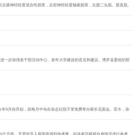
示左腓神经轻度混合性损害，左胫神经轻度轴索损害，左股二头肌、股直肌、
何进一步加强老干部活动中心、老年大学建设的意见和建议。博罗县委组织部
今年9月份开始，拟每月中旬在杂志社院子里免费举办家长见面会。至今，杂
10个方面。无需对号入座面面俱到地考量，但读者可根据自身情况进行参考。