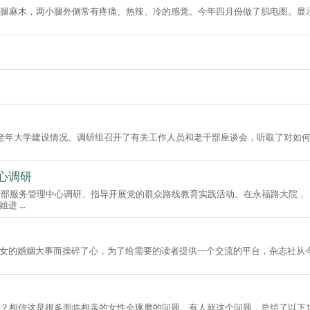
小腿麻木，两小腿外侧常有疼痛、热辣、冷的感觉。今年四月份做了肌电图。显
和老年大学建设情况。调研组召开了有关工作人员和老干部座谈会，听取了对如
心调研
休干部服务管理中心调研、指导开展党的群众路线教育实践活动。在永福路大院，
 ...
女的婚姻大事而操碎了心，为了给需要的读者提供一个交流的平台，杂志社从
面？相信这是很多面临相亲的女性会琢磨的问题。有人就这个问题，总结了以下