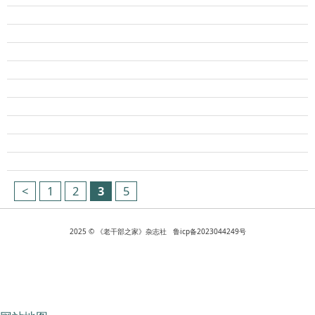
<
1
2
3
5
2025 © 《老干部之家》杂志社 鲁icp备2023044249号