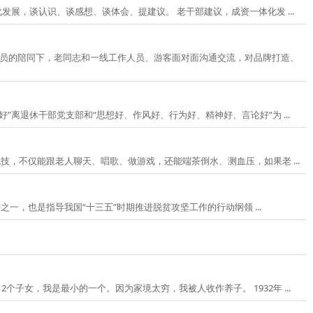
资一体化发展，谈认识、谈感想、谈体会、提建议。 老干部建议，成资一体化发 ...
作人员的陪同下，老同志和一线工作人员、游客面对面沟通交流，对品牌打造、
离退休干部党支部和“思想好、作风好、行为好、精神好、言论好”为 ...
们个个身怀绝技，不仅能跟老人聊天、唱歌、做游戏，还能端茶倒水、测血压，如果老 ...
点专项规划之一，也是指导我国“十三五”时期推进脱贫攻坚工作的行动纲领 ...
家中，今年92岁。父母生了我们12个子女，我是最小的一个。因为家境太穷，我被人收作养子。 1932年 ...