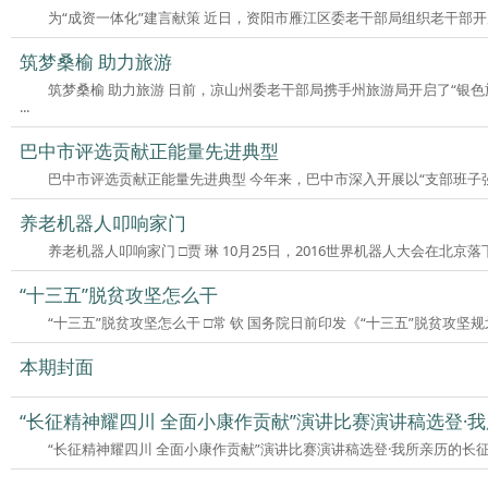
为“成资一体化”建言献策 近日，资阳市雁江区委老
筑梦桑榆 助力旅游
筑梦桑榆 助力旅游 日前，凉山州委老干部局携手州旅游局开启了“银
...
巴中市评选贡献正能量先进典型
巴中市评选贡献正能量先进典型 今年来，巴中市深入开展以“支部班子强
养老机器人叩响家门
养老机器人叩响家门 □贾 琳 10月25日，2
“十三五”脱贫攻坚怎么干
“十三五”脱贫攻坚怎么干 □常 钦 国务院日
本期封面
“长征精神耀四川 全面小康作贡献”演讲比赛演讲稿选登·