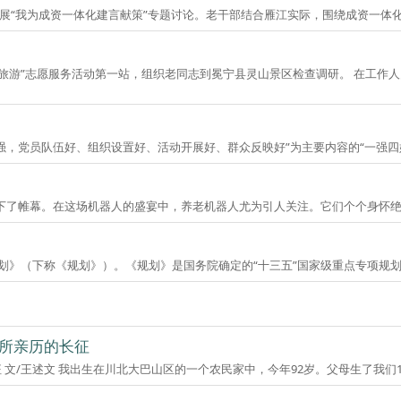
干部局组织老干部开展“我为成资一体化建言献策”专题讨论。老干部结合雁江实际，围绕成
色旅游”志愿服务活动第一站，组织老同志到冕宁县灵山景区检查调研。 在工
，党员队伍好、组织设置好、活动开展好、群众反映好”为主要内容的“一强四好”
016世界机器人大会在北京落下了帷幕。在这场机器人的盛宴中，养老机器人尤为引人关注。它
前印发《“十三五”脱贫攻坚规划》（下称《规划》）。《规划》是国务院确定的“十三五”国家级重
我所亲历的长征
“长征精神耀四川 全面小康作贡献”演讲比赛演讲稿选登·我所亲历的长征 文/王述文 我出生在川北大巴山区的一个农民