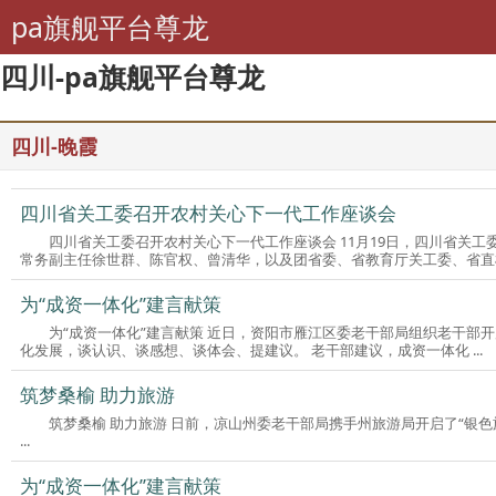
pa旗舰平台尊龙
四川-pa旗舰平台尊龙
四川-晚霞
四川省关工委召开农村关心下一代工作座谈会
四川省关工委召开农村关心下一代工作座谈会 11月19日，四川省关工委农村关心下一代工作座谈会在眉山召开。省关工委执行主任张中伟，省关工委
常务副主任徐世群、陈官权、曾清华，以及团省委、省教育厅关工委、省直机 
为“成资一体化”建言献策
为“成资一体化”建言献策 近日，资阳市雁江区委老干部局组织老干部开展“我为成资一体化建言献策”专题讨论。老干部结合雁江实际，围绕成资一体
化发展，谈认识、谈感想、谈体会、提建议。 老干部建议，成资一体化 ...
筑梦桑榆 助力旅游
筑梦桑榆 助力旅游 日前，凉山州委老干部局携手州旅游局开启了“银
...
为“成资一体化”建言献策