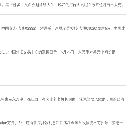
崩。看得越多，反而会越怀疑人生，说好的房价太高呢？原来还是自己太穷。
奥园(港股03883)、雅居乐、新城发展控股(港股01030)跌超6%，中国建
意志，中国外汇交易中心的数据显示，6月26日，人民币对美元中间价报
机构也卷入其中。在江西，有两家养老机构便因非法集资陷入瘫痪，目前已有
（每年6万元）外，还有住房贷款利息和住房租金等首次被提出可扣除。消息一