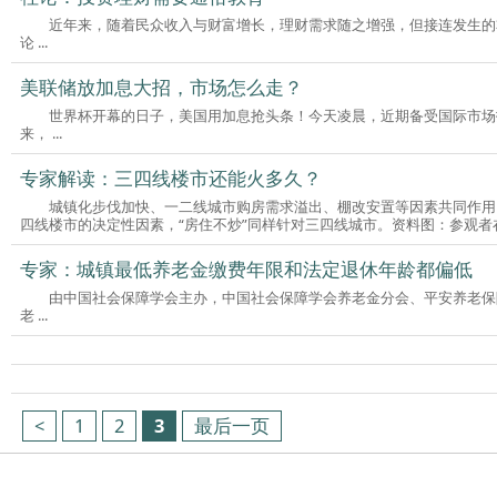
近年来，随着民众收入与财富增长，理财需求随之增强，但接连发生的非
论 ...
美联储放加息大招，市场怎么走？
世界杯开幕的日子，美国用加息抢头条！今天凌晨，近期备受国际市场投
来， ...
专家解读：三四线楼市还能火多久？
城镇化步伐加快、一二线城市购房需求溢出、棚改安置等因素共同作用
四线楼市的决定性因素，“房住不炒”同样针对三四线城市。资料图：参观者在 .
专家：城镇最低养老金缴费年限和法定退休年龄都偏低
由中国社会保障学会主办，中国社会保障学会养老金分会、平安养老保
老 ...
<
1
2
3
最后一页