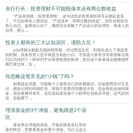
央行行长：投资理财不可能既保本还有两位数收益
“产品有风险，投资需谨慎”，这句话想必投资者听得耳朵都起老茧
了。不过如果有人跟你说，“产品保本，有两位数的收益”，别告诉我你没
有心动过。如果你心动了，继而完全忽略了产品设计的合理性、承诺人的
信用，那么 ...
投资人都有的三大认知误区，谨防入坑！
p2p理财从默默无闻的萌芽期，经过野蛮生长，到现在进入了强监管
的时期，很多投资人也不再是当初的小白。不知道大家有没有发现每当我
们以为找到了一样评判平台靠谱程度的标准，然后这个标准就会狠狠地呼
两巴掌过来，告 ...
你忽略这笔常见的“小钱”了吗？
如果提起优惠，可能每个人都有自己的依赖路径。比如使用支付宝支
付，都会记得扫码领红包；将电子发票存到微信卡包，也会有机会抽到现
金；现在骑摩拜单车，也应该知道先领个小程序红包然后开锁，运气好的
话，还能攒下 ...
理清基金的3个净值，避免踏进2个误
区
基金单位净值的高低，不能反映基金往常的
盈利情况，而要看基金的累计净值。为什么这么