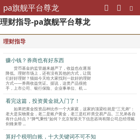
pa旗舰平台尊龙
理财指导-pa旗舰平台尊龙
理财指导
赚小钱？券商也有好东西
货币基金的监管越来越严了，收益也在逐渐
降低。理财市场上，还有没有其他的方式，让我
们好好理财？猫姐今天给大家找到一款好的理财
方式——券商收益凭证。据说，这类产品很抢
手，上市公司、银行保险、企业事单位、机 ...
看完这篇，投资黄金就入门了！
如果把黄金投资品种比作一个大家庭，这家的顶梁柱就是“三兄弟”：
老大是实物黄金，老二是账户黄金，老三是杠杆类交易产品。三兄弟各自
有什么特点？“脾气秉性”如何？北京智策天下信息咨询有限公司总经理戴
剑锋来带 ...
算好个税明白账，十大关键词不可不知