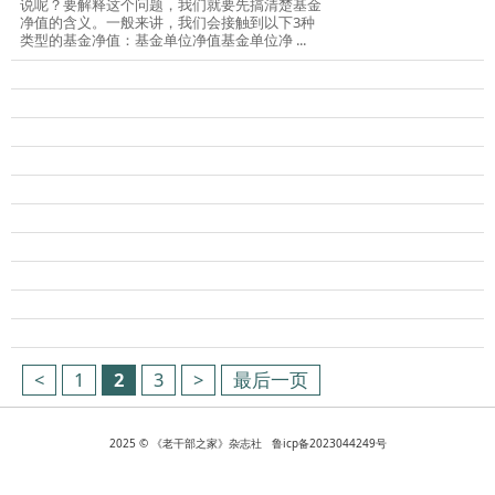
说呢？要解释这个问题，我们就要先搞清楚基金
净值的含义。一般来讲，我们会接触到以下3种
类型的基金净值：基金单位净值基金单位净 ...
<
1
2
3
>
最后一页
2025 © 《老干部之家》杂志社 鲁icp备2023044249号