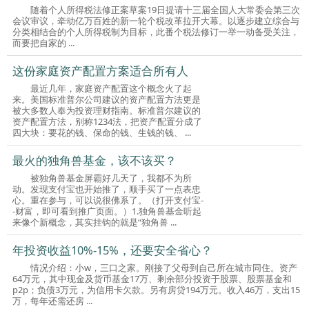
随着个人所得税法修正案草案19日提请十三届全国人大常委会第三次
会议审议，牵动亿万百姓的新一轮个税改革拉开大幕。以逐步建立综合与
分类相结合的个人所得税制为目标，此番个税法修订一举一动备受关注，
而要把自家的 ...
这份家庭资产配置方案适合所有人
最近几年，家庭资产配置这个概念火了起
来。美国标准普尔公司建议的资产配置方法更是
被大多数人奉为投资理财指南。标准普尔建议的
资产配置方法，别称1234法，把资产配置分成了
四大块：要花的钱、保命的钱、生钱的钱、 ...
最火的独角兽基金，该不该买？
被独角兽基金屏霸好几天了，我都不为所
动。发现支付宝也开始推了，顺手买了一点表忠
心。重在参与，可以说很佛系了。（打开支付宝-
-财富，即可看到推广页面。）1.独角兽基金听起
来像个新概念，其实挂钩的就是“独角兽 ...
年投资收益10%-15%，还要安全省心？
情况介绍：小w，三口之家。刚接了父母到自己所在城市同住。资产
64万元，其中现金及货币基金17万、剩余部分投资于股票、股票基金和
p2p；负债3万元，为信用卡欠款。另有房贷194万元。收入46万，支出15
万，每年还需还房 ...