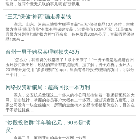
理财，这两个毫无关联的事儿就被“斐讯电 ...
“三无”保健“神药”骗走养老钱
湖北、山东、河南三地警方联手查获“三无”保健食品10万余粒；吉林
警方查获“降压溶脂”有毒有害保健食品，涉案价值100余万元；江苏如东
县警方分别查扣假“蚁力神”1万余盒、各色胶囊300余公斤，查获假冒保健
品100余 ...
台州一男子购买某理财损失43万
“怎么办，我投资的钱都没了！取不出来了！”一男子着急地跑进台州
玉环沙门派出所，说话的声音都有点颤抖。据了解，男子姓祝，玉环人。
2015年开始使用 “多多理财”的app，里面有各种投资理财的项目，可以分
三个月、 ...
网络投资新骗局：超高回报一本万利
深入，公安机关发现这二十多人的小公司却控制着一张远超预想的大
网。初步统计，掌握的会员客户大概有二十多万。通过调查警方发现，这
家公司没有一块金丝楠木，所谓的金丝楠木交易市场都是伪造的，目的在
于不断拉拢像 ...
“炒股投资群”半年骗亿元，90％是“演
员”
今年二月，河南开封的吴女士在网上炒黄