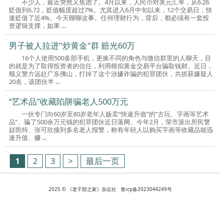
不少人，最近突然又焦虑了。4月以来，人民币对美元汇率，从6.26
贬值到6.72，贬值幅度超过7%。尤其进入6月中旬以来，12个交易日，快
速贬值了近4%。今天聊聊这事。任何理财行为，背后，都必须有一套投
资逻辑支撑，如果 ...
男子被人拉进"炒黄金"群 赔光60万
16个人使用500多部手机，更换不同的角色与微信群里的人聊天，目
的就是为了取得投资者的信任，利用模拟黄金交易平台骗取钱财。近日，
顺义警方远赴广东佛山，打掉了这个涉嫌诈骗的犯罪团伙，共抓获嫌疑人
20名，该团伙半 ...
“艺术品”收藏陷阱骗老人500万元
一伙专门向60岁至80岁老年人贩卖“快速升值”的“古玩、字画等艺术
品”、骗了500余万元钱的犯罪团伙近日落网。今年2月，荣市派出所民警
赵凯特、张可欣接到多名老人报警，称有年轻人以购买字画等收藏品能迅
速升值、赚 ...
1
2
3
>
最后一页
2025 © 《老干部之家》杂志社 鲁icp备2023044249号