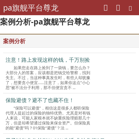
pa旗舰平台尊龙
案例分析-pa旗舰平台尊龙
案例分析
注意！路上发现这样的钱，千万别捡
如果您走在路上捡到了一袋钱，要怎么办？
大部分人的答案，应该都是把钱交给警察，找到
失主。不过，当这种事真发生时，有些人却犹豫
了，想要贪小便宜……注意了，如果你这点“小心
思”被不法分子利用，那不但便宜贪不 ...
保险避债？避不了也藏不住！
“保险可以避债”，相信这是很多人都听保险
代理人提起过的保险的独特优势。尤其是对有钱
人来说，可能人家根本就不缺重疾险理赔那几十
万，但是却希望通过保险来保全资产。但保险真
的能“避债”吗？01保险“避债”？法 ...