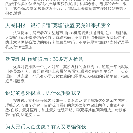
的涉嫌诈骗团伙成员24人,当场查获作案用手机60余部、电脑20余台、银
行卡10余张,涉案金额高达近千万元。据悉,上海奉贤警方连续接到被害人
报案,遭遇 ...
人民日报：银行卡遭“克隆”被盗 究竟谁来担责？
法官提示，消费者在大型超市用pos机消费要注意身边之人，谨防他
人观察到你手指按键的位置，窃取密码；不要随意点开非官方网站链接，
防止木马网站窃取你的银行卡信息及密码；不要轻易告知你的支付码及手
机支付18位数的 ...
沃克理财"传销骗局：30多万人抢购
火爆时需排队一个月才能买上其所发行的虚拟货币，短短一年内就吸
引会员35万人。曾经在网络上火爆的所谓“互联网金融创新平台”——沃克
理财，其实是一个只有小学文化程度的犯罪嫌疑人搭建的传销平台。根据
近日福建泉 ...
说好的意外保障，凭什么拒赔我？
按理说，意外险保障内容单一，又不涉及病症解释这么复杂的内容，
理赔怎么会难？确实，目前我们看到的意外险基本保障内容，由意外身
故/伤残、意外医疗，加上意外住院津贴、猝死等其他保障组成。对照条
款中的对应定义， ...
为人民币大跌焦虑？有人又要骗你钱