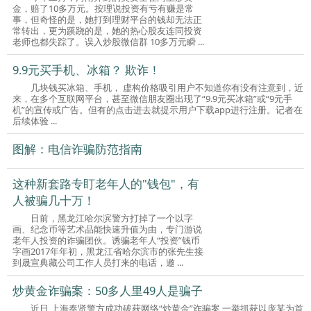
金，赔了10多万元。按理说投资有亏有赚是常
事，但奇怪的是，她打到理财平台的钱却无法正
常转出，更为蹊跷的是，她的热心股友连同投资
老师也都失踪了。误入炒股微信群 10多万元瞬 ...
9.9元买手机、冰箱？ 欺诈！
几块钱买冰箱、手机， 虚构价格吸引用户不知道你有没有注意到，近
来，在多个互联网平台，甚至微信朋友圈出现了“9.9元买冰箱”或“9元手
机”的宣传或广告。但有的点击进去就提示用户下载app进行注册。记者在
后续体验 ...
图解：电信诈骗防范指南
这种新套路专盯老年人的"钱包"，有
人被骗几十万！
日前，黑龙江哈尔滨警方打掉了一个以字
画、纪念币等艺术品能快速升值为由，专门游说
老年人投资的诈骗团伙。诱骗老年人“投资”钱币
字画2017年年初，黑龙江省哈尔滨市的张先生接
到晟宣典藏公司工作人员打来的电话，邀 ...
炒黄金诈骗案：50多人里49人是骗子
近日,上海奉贤警方成功破获网络“炒黄金”诈骗案,一举抓获以庞某为首