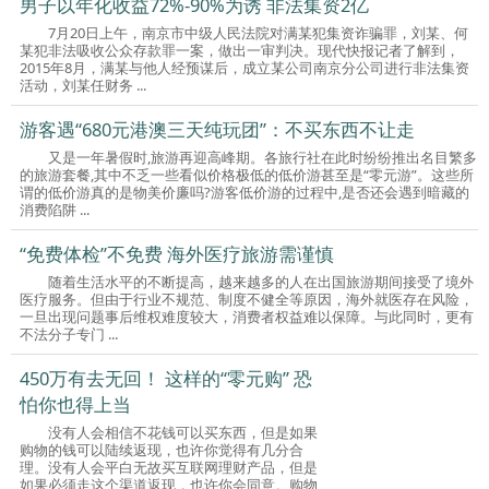
男子以年化收益72%-90%为诱 非法集资2亿
7月20日上午，南京市中级人民法院对满某犯集资诈骗罪，刘某、何
某犯非法吸收公众存款罪一案，做出一审判决。现代快报记者了解到，
2015年8月，满某与他人经预谋后，成立某公司南京分公司进行非法集资
活动，刘某任财务 ...
游客遇“680元港澳三天纯玩团”：不买东西不让走
又是一年暑假时,旅游再迎高峰期。各旅行社在此时纷纷推出名目繁多
的旅游套餐,其中不乏一些看似价格极低的低价游甚至是“零元游”。这些所
谓的低价游真的是物美价廉吗?游客低价游的过程中,是否还会遇到暗藏的
消费陷阱 ...
“免费体检”不免费 海外医疗旅游需谨慎
随着生活水平的不断提高，越来越多的人在出国旅游期间接受了境外
医疗服务。但由于行业不规范、制度不健全等原因，海外就医存在风险，
一旦出现问题事后维权难度较大，消费者权益难以保障。与此同时，更有
不法分子专门 ...
450万有去无回！ 这样的“零元购” 恐
怕你也得上当
没有人会相信不花钱可以买东西，但是如果
购物的钱可以陆续返现，也许你觉得有几分合
理。没有人会平白无故买互联网理财产品，但是
如果必须走这个渠道返现，也许你会同意。购物