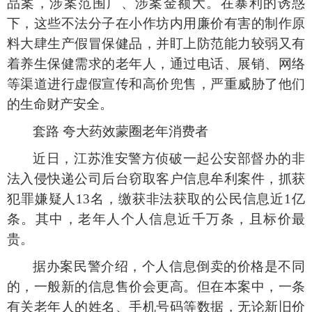
品案，涉案范围广、涉案金额大。在暴利的诱惑
下，这些不法分子在小作坊内用廉价有害的制作原
料大肆生产假冒保健品，并盯上防范能力较弱又有
着养生保健需求的老年人，通过电话、展销、网络
等渠道进行虚假宣传和高价兜售，严重威胁了他们
的生命财产安全。
套路
夸大药效蒙圈老年消费者
近日，江苏淮安警方侦破一起公安部督办的非
法入侵快递公司后台窃取客户信息牟利案件，抓获
犯罪嫌疑人
13名，缴获非法获取的公民信息近1亿
条。其中，老年人个人信息近千万条，且标价最
贵。
据办案民警介绍，个人信息倒卖的价格是不同
的，一般新的信息售价会更高。但在本案中，一条
有关老年人的姓名、手机号码等数据，无论新旧价