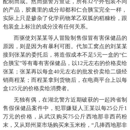
配制而成。然而据警方查证，所有32个外包装不同
的产品，胶囊里的成分却都和仁合胰宝完全一样，
实际上只是掺杂了化学药物苯乙双胍的稻糠粉，跟
包装盒上标注的成分没有任何关系。
而驱使刘某某等人冒险制售假冒有害保健品的
原因，则是因为有暴利可图。代加工窝点的刘某某
接到张某的委托后，将造假成本不足
5元一盒的“仁
合胰宝”等有毒有害保健品，以12元左右的价格卖给
张某；张某再以每盒40元左右的批发价卖给二级经
销商程某；而程某拿到货物后，在电商平台上以每
盒125元的价格卖给消费者。
无独有偶，在湖北警方近期破获的一起跨省制
售假保健品案件中，犯罪嫌疑人王某以每
25公斤1
万元的价格，从武汉购买75公斤西地那非西药粉
末，又从郑州菜市场购买来玉米粉，“几捧西地那非