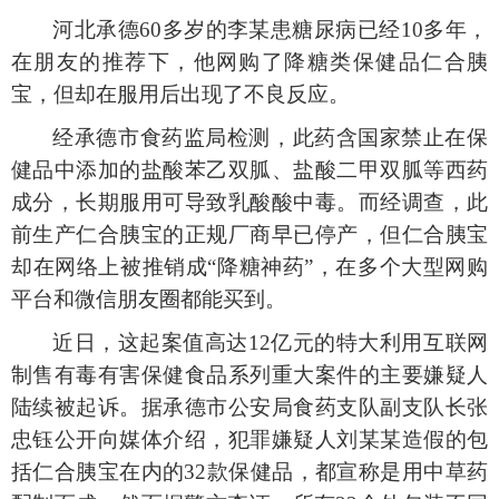
河北承德
60多岁的李某患糖尿病已经10多年，
在朋友的推荐下，他网购了降糖类保健品仁合胰
宝，但却在服用后出现了不良反应。
经承德市食药监局检测，此药含国家禁止在保
健品中添加的盐酸苯乙双胍、盐酸二甲双胍等西药
成分，长期服用可导致乳酸酸中毒。而经调查，此
前生产仁合胰宝的正规厂商早已停产，但仁合胰宝
却在网络上被推销成
“降糖神药”，在多个大型网购
平台和微信朋友圈都能买到。
近日，这起案值高达
12亿元的特大利用互联网
制售有毒有害保健食品系列重大案件的主要嫌疑人
陆续被起诉。据承德市公安局食药支队副支队长张
忠钰公开向媒体介绍，犯罪嫌疑人刘某某造假的包
括仁合胰宝在内的32款保健品，都宣称是用中草药