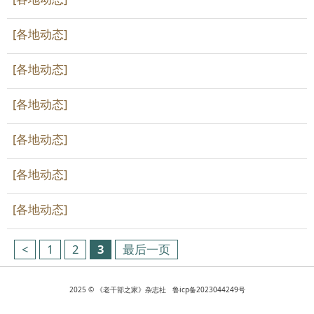
[各地动态]
[各地动态]
[各地动态]
[各地动态]
[各地动态]
[各地动态]
<
1
2
3
最后一页
2025 © 《老干部之家》杂志社 鲁icp备2023044249号