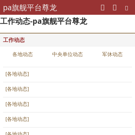
pa旗舰平台尊龙
工作动态-pa旗舰平台尊龙
工作动态
各地动态
中央单位动态
军休动态
[各地动态]
[各地动态]
[各地动态]
[各地动态]
[各地动态]