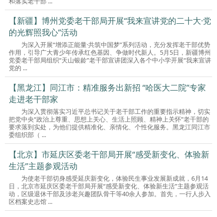
和落实老干部 ...
【新疆】博州党委老干部局开展“我来宣讲党的二十大·党
的光辉照我心”活动
为深入开展“增添正能量·共筑中国梦”系列活动，充分发挥老干部优势
作用，引导广大青少年传承红色基因、争做时代新人。5月5日，新疆博州
党委老干部局组织“天山银龄”老干部宣讲团深入各个中小学开展“我来宣讲
党的 ...
【黑龙江】同江市：精准服务出新招 “哈医大二院”专家
走进老干部家
为深入贯彻落实习近平总书记关于老干部工作的重要指示精神，切实
把党中央“政治上尊重、思想上关心、生活上照顾、精神上关怀”老干部的
要求落到实处，为他们提供精准化、亲情化、个性化服务。黑龙江同江市
委组织部（ ...
【北京】市延庆区委老干部局开展“感受新变化、体验新
生活”主题参观活动
为使老干部切身感受延庆新变化，体验民生事业发展新成就，6月14
日，北京市延庆区委老干部局开展“感受新变化、体验新生活”主题参观活
动，区级退休干部及涉老兴趣团队骨干等40余人参加。首先，一行人步入
区档案史志馆 ...