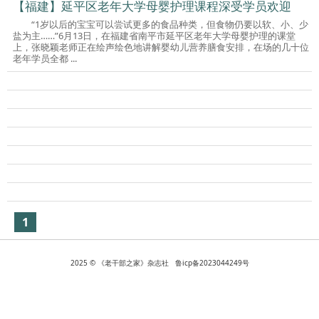
【福建】延平区老年大学母婴护理课程深受学员欢迎
“1岁以后的宝宝可以尝试更多的食品种类，但食物仍要以软、小、少
盐为主……”6月13日，在福建省南平市延平区老年大学母婴护理的课堂
上，张晓颖老师正在绘声绘色地讲解婴幼儿营养膳食安排，在场的几十位
老年学员全都 ...
1
2025 © 《老干部之家》杂志社 鲁icp备2023044249号