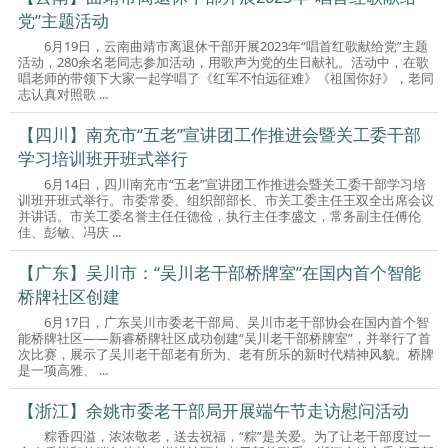
党”主题活动
6月19日，云南曲靖市离退休干部开展2023年“唱首红歌献给党”主题
活动，280余名老同志参加活动，用歌声为党的生日献礼。活动中，在歌
唱老师的带领下大家一起学唱了《红军不怕远征难》《祖国你好》，老同
志认真对照歌 ...
【四川】南充市“五老”宣讲团工作推进会暨关工委干部
学习培训班开班式举行
6月14日，四川南充市“五老”宣讲团工作推进会暨关工委干部学习培
训班开班式举行。市委常委、组织部部长、市关工委主任王双全出席会议
并讲话。市关工委名誉主任任德俭，执行主任李盛文，常务副主任傅伦
佳、彭敏、冯庆 ...
【广东】吴川市：“吴川老干部桥牌室”在国内首个智能
桥牌社区创建
6月17日，广东吴川市委老干部局、吴川市老干部协会在国内首个智
能桥牌社区——新睿桥牌社区成功创建“吴川老干部桥牌室”，并举行了首
次比赛，展示了吴川老干部老有所为、老有所乐的新时代精神风貌。桥牌
是一项高雅、 ...
【浙江】余姚市委老干部局开展端午节走访慰问活动
粽香四溢，浓浓敬老，送去祝福，“粽”是关爱。为了让老干部度过一