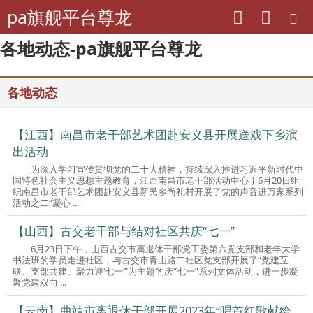
pa旗舰平台尊龙
各地动态-pa旗舰平台尊龙
各地动态
【江西】南昌市老干部艺术团赴安义县开展送戏下乡演
出活动
为深入学习宣传贯彻党的二十大精神，持续深入推进习近平新时代中
国特色社会主义思想主题教育，江西南昌市老干部活动中心于6月20日组
织南昌市老干部艺术团赴安义县新民乡尚礼村开展了党的声音进万家系列
活动之二“凝心 ...
【山西】古交老干部与结对社区共庆“七一”
6月23日下午，山西古交市离退休干部党工委第六党支部和老年大学
书法班的学员走进社区，与古交市青山路二社区党支部开展了“党建互
联、支部共建、聚力迎‘七一’”为主题的庆“七一”系列文体活动，进一步凝
聚党建双向 ...
【云南】曲靖市离退休干部开展2023年“唱首红歌献给