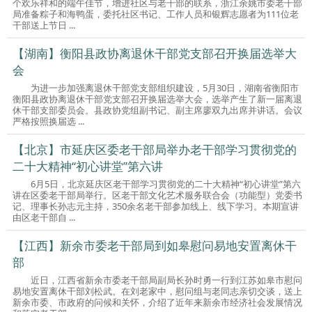
个欢乐祥和的端午佳节，增进社区与老干部的联系，浙江余姚市委老干部
局准备粽子和海鸭蛋，委托社区书记、工作人员和银辉志愿者为111位老
干部送上节日 ...
【湖南】衡阳县政协离退休干部党支部召开换届选举大
会
为进一步加强离退休干部党支部组织建设，5月30日，湖南省衡阳市
衡阳县政协离退休干部党支部召开换届选举大会，选举产生了新一届离退
休干部支部委员会。县政协党组副书记、副主席廖双九出席并讲话。会议
严格按照换届选 ...
【北京】市延庆区委老干部局举办老干部学习贯彻党的
二十大精神“初心讲堂”第六讲
6月5日，北京延庆区老干部学习贯彻党的二十大精神“初心讲堂”第六
讲在区委老干部局举行。区老干部文化艺术服务联合会（功能型）党委书
记、理事长孙志元主持，350余名老干部参加线上、线下学习。本期宣讲
由区老干部自 ...
【江西】新余市委老干部局到如皋慰问易地安置离休干
部
近日，江西省新余市委老干部局副局长孙时勇一行到江苏如皋市慰问
易地安置离休干部刘松武。在刘老家中，慰问组与老同志亲切交谈，送上
新余市委、市政府的问候和关怀，介绍了近年来新余市经济社会发展情况