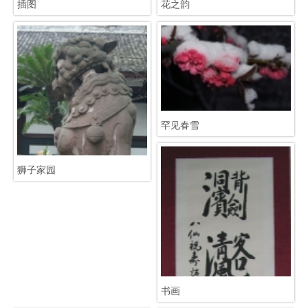
插图
花之韵
罕见春雪
狮子家园
书画