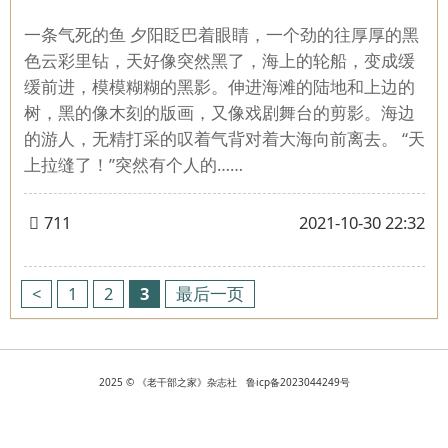
一条气死的鱼 夕阳眨巴着眼睛，一个劲的往厚厚的黑
色云彩里钻，天好像突然黑了，海上的轮船，变成缓
缓前进，模模糊糊的黑影。伸进海滩的陆地和上边的
树，黑的像木刻的版画，又像戏剧舞台的剪影。海边
的游人，无精打采的叹着气背对着大海向前离去。 “天
上拉缝了！”突然有个人的……
711
2021-10-30 22:32
<
1
2
3
最后一页
2025 © 《老干部之家》杂志社 鲁icp备2023044249号