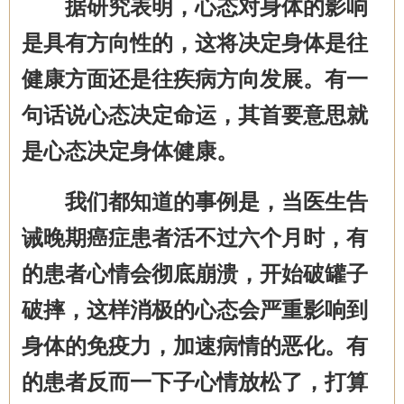
据研究表明，
心态对身体的影响
是具有方向性的
，
这将决定身体是往
健康方面还是往疾病方向发展。有一
句话说心态决定命运
，
其
首要
意思就
是心态决定身体健康。
我们都知道的事例是，
当医生告
诫晚期癌症
患者
活不过六个月
时
，有
的患者心情会
彻底崩溃，
开始
破罐子
破摔
，这样消极的心态会严重影响到
身体的免疫力，加速病情的恶化
。有
的患者反而一下子心情放松了，打算