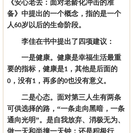
《安心老去：面对老龄化冲击的准
备》中提出的一个概念
，
指的是一个
人
岁以后的生命阶段
。
60
李佳
在书中
提出
了
四项建议：
一是健康。健康是幸福生活最重
要的指标，健康是
，其他是后面的
1
，没有
，再多的
也没有意义。
0
1
0
二是心态。面对第三人生有两条
可供选择的路，
“一条走向黑暗，一条
通向光明”。是自我放弃、消极无为、
做一天和尚撞一天钟；还是积极行