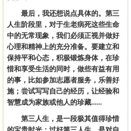
最后，我还想说点具体的。第三
人生阶段里
，
对于生老病死
这些生命
中的无常现象，我们必须正视
并
做好
心理和精神上的充分准备。要
建立和
保持平和心态，
积极锻炼身体，在
珍
惜
和
享受生活
的同时，做些有益有用
的事，比如参加志愿者服务，乐善好
施；
尝试写
写
自己的经历
，
让
经验和
智慧
成为家族
或他人
的
珍藏
......
第三人生，是一段极其值得珍惜
的宝贵时光
；
过好
第三人生
，
是对自