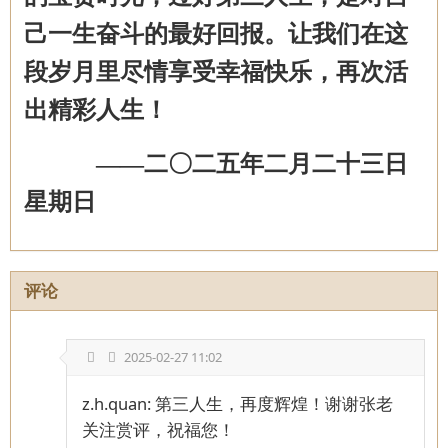
己一生
奋斗
的最好回报。
让
我们在这
段岁月里
尽情
享受
幸福快乐
，
再次
活
出精彩
人生！
——二〇二五年二月二十三日
星期日
评论
2025-02-27 11:02
z.h.quan: 第三人生，再度辉煌！谢谢张老
关注赏评，祝福您！