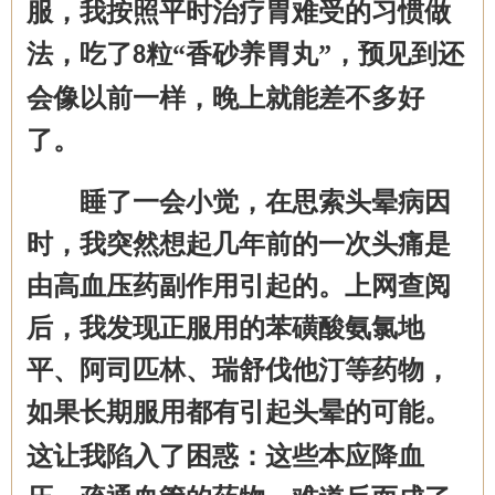
服，我按照平时治疗胃难受的习惯做
法，吃了
粒“香砂养胃丸”，预见到还
8
会像以前一样，晚上就能差不多好
了。
睡了一会小觉，在思索头晕病因
时，我突然想起几年前的一次头痛是
由高血压药副作用引起的。上网查阅
后，我发现正服用的苯磺酸氨氯地
平、阿司匹林、瑞舒伐他汀等药物，
如果长期服用都有
引起头晕
的
可能
。
这让我陷入了困惑：这些本应降血