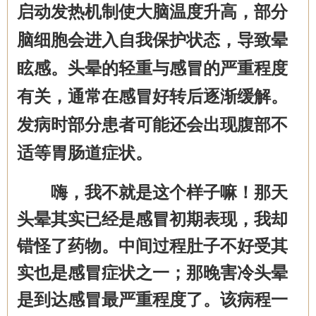
启动发热机制
使
大脑温度升高，部分
脑细胞会进入自我保护状态，导致晕
眩感。头晕的
轻重
与感冒的严重程度
有关，通常在感冒好转后逐渐缓解。
发病时
部分患者可能还会出现腹
部不
适
等胃肠道症状
。
嗨，我不就是这个样子嘛！那天
头晕其实已经是感冒初期表现，我却
错怪了药物。中间过程肚子不好受其
实也是感冒症状之一；那晚害冷头晕
是到达感冒最严重程度了。该病程一