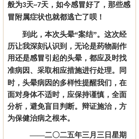
般为
天
天，如今感冒好了，那些感
3
~7
冒附属症状也就都逃亡了呗！
到此，本次头晕
“案结”。这次经
历让我深刻认识到，无论是药物副作
用还是感冒引起的头晕，
都应及时
找
准病因、
采取
相应
措施进行处理。
同
时，头晕病因的多样性提醒我们，在
面对身体不适时，应保持谨慎，全面
分析，避免盲目判断。辩证施治，方
为保健治病之根本。
——
二〇二五年三月
三
日星期